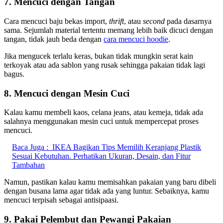
7. Mencuci dengan Tangan
Cara mencuci baju bekas import,
thrift
, atau
second
pada dasarnya
sama. Sejumlah material tertentu memang lebih baik dicuci dengan
tangan, tidak jauh beda dengan
cara mencuci hoodie
.
Jika mengucek terlalu keras, bukan tidak mungkin serat kain
terkoyak atau ada sablon yang rusak sehingga pakaian tidak lagi
bagus.
8. Mencuci dengan Mesin Cuci
Kalau kamu membeli kaos, celana jeans, atau kemeja, tidak ada
salahnya menggunakan mesin cuci untuk mempercepat proses
mencuci.
Baca Juga :
IKEA Bagikan Tips Memilih Keranjang Plastik
Sesuai Kebutuhan. Perhatikan Ukuran, Desain, dan Fitur
Tambahan
Namun, pastikan kalau kamu memisahkan pakaian yang baru dibeli
dengan busana lama agar tidak ada yang luntur. Sebaiknya, kamu
mencuci terpisah sebagai antisipaasi.
9. Pakai Pelembut dan Pewangi Pakaian