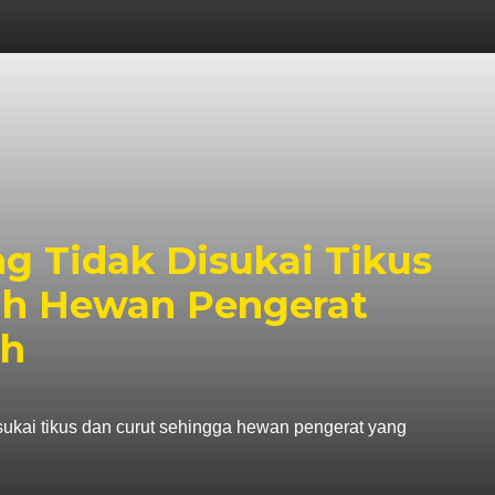
ng Tidak Disukai Tikus
ah Hewan Pengerat
ah
isukai tikus dan curut sehingga hewan pengerat yang