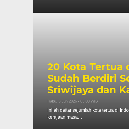
20 Kota Tertua 
Sudah Berdiri 
Sriwijaya dan Ka
Rabu, 3 Jun 2026 - 03:00 WIB
Inilah daftar sejumlah kota tertua di I
kerajaan masa…