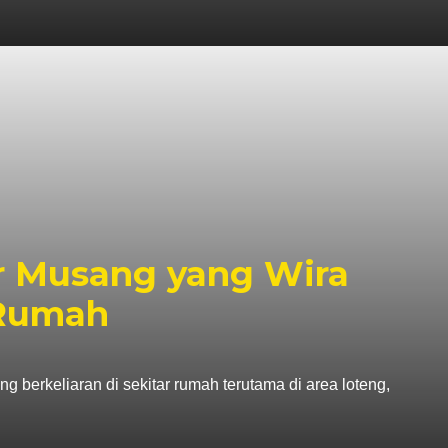
r Musang yang Wira
 Rumah
g berkeliaran di sekitar rumah terutama di area loteng,