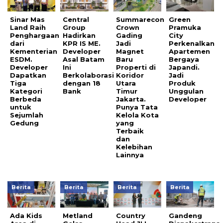
Sinar Mas
Central
Summarecon
Green
Land Raih
Group
Crown
Pramuka
Penghargaan
Hadirkan
Gading
City
dari
KPR IS ME.
Jadi
Perkenalkan
Kementerian
Developer
Magnet
Apartemen
ESDM.
Asal Batam
Baru
Bergaya
Developer
Ini
Properti di
Japandi.
Dapatkan
Berkolaborasi
Koridor
Jadi
Tiga
dengan 18
Utara
Produk
Kategori
Bank
Timur
Unggulan
Berbeda
Jakarta.
Developer
untuk
Punya Tata
Sejumlah
Kelola Kota
Gedung
yang
Terbaik
dan
Kelebihan
Lainnya
Berita
Berita
Berita
Berita
Ada Kids
Metland
Country
Gandeng