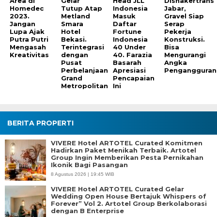
Area di
Gelar
Head JLL
Disnakertrans
Homedec
Tutup Atap
Indonesia
Jabar,
2023.
Metland
Masuk
Gravel Siap
Jangan
Smara
Daftar
Serap
Lupa Ajak
Hotel
Fortune
Pekerja
Putra Putri
Bekasi.
Indonesia
Konstruksi.
Mengasah
Terintegrasi
40 Under
Bisa
Kreativitas
dengan
40. Farazia
Mengurangi
Pusat
Basarah
Angka
Perbelanjaan
Apresiasi
Pengangguran
Grand
Pencapaian
Metropolitan
Ini
BERITA PROPERTI
VIVERE Hotel ARTOTEL Curated Komitmen
Hadirkan Paket Menikah Terbaik. Artotel
Group Ingin Memberikan Pesta Pernikahan
Ikonik Bagi Pasangan
8 Agustus 2026 | 19:45 WIB
VIVERE Hotel ARTOTEL Curated Gelar
Wedding Open House Bertajuk Whispers of
Forever” Vol 2. Artotel Group Berkolaborasi
dengan B Enterprise