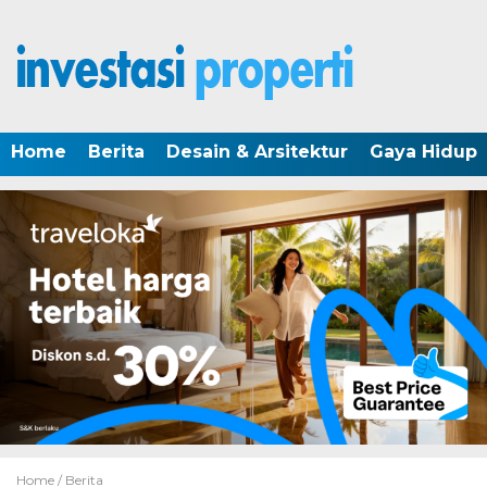
Home
Berita
Desain & Arsitektur
Gaya Hidup
Home /
Berita