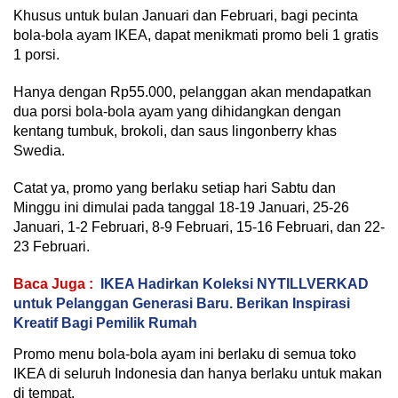
Khusus untuk bulan Januari dan Februari, bagi pecinta
bola-bola ayam IKEA, dapat menikmati promo beli 1 gratis
1 porsi.
Hanya dengan Rp55.000, pelanggan akan mendapatkan
dua porsi bola-bola ayam yang dihidangkan dengan
kentang tumbuk, brokoli, dan saus lingonberry khas
Swedia.
Catat ya, promo yang berlaku setiap hari Sabtu dan
Minggu ini dimulai pada tanggal 18-19 Januari, 25-26
Januari, 1-2 Februari, 8-9 Februari, 15-16 Februari, dan 22-
23 Februari.
Baca Juga :
IKEA Hadirkan Koleksi NYTILLVERKAD
untuk Pelanggan Generasi Baru. Berikan Inspirasi
Kreatif Bagi Pemilik Rumah
Promo menu bola-bola ayam ini berlaku di semua toko
IKEA di seluruh Indonesia dan hanya berlaku untuk makan
di tempat.