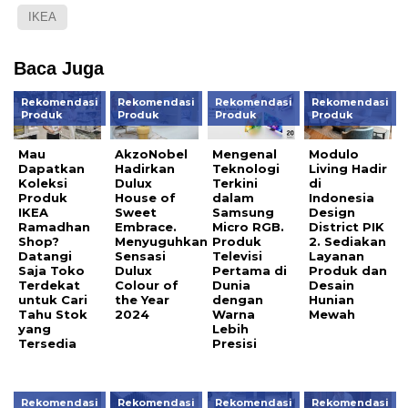
IKEA
Baca Juga
Rekomendasi
Rekomendasi
Rekomendasi
Rekomendasi
Produk
Produk
Produk
Produk
Mau
AkzoNobel
Mengenal
Modulo
Dapatkan
Hadirkan
Teknologi
Living Hadir
Koleksi
Dulux
Terkini
di
Produk
House of
dalam
Indonesia
IKEA
Sweet
Samsung
Design
Ramadhan
Embrace.
Micro RGB.
District PIK
Shop?
Menyuguhkan
Produk
2. Sediakan
Datangi
Sensasi
Televisi
Layanan
Saja Toko
Dulux
Pertama di
Produk dan
Terdekat
Colour of
Dunia
Desain
untuk Cari
the Year
dengan
Hunian
Tahu Stok
2024
Warna
Mewah
yang
Lebih
Tersedia
Presisi
Rekomendasi
Rekomendasi
Rekomendasi
Rekomendasi