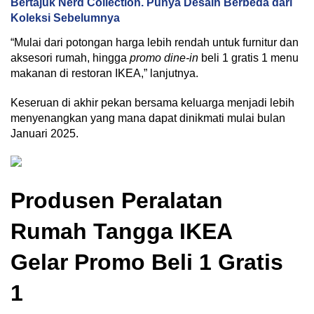
Bertajuk Nerd Collection. Punya Desain Berbeda dari
Koleksi Sebelumnya
“Mulai dari potongan harga lebih rendah untuk furnitur dan
aksesori rumah, hingga
promo dine-in
beli 1 gratis 1 menu
makanan di restoran IKEA,” lanjutnya.
Keseruan di akhir pekan bersama keluarga menjadi lebih
menyenangkan yang mana dapat dinikmati mulai bulan
Januari 2025.
Produsen Peralatan
Rumah Tangga IKEA
Gelar Promo Beli 1 Gratis
1