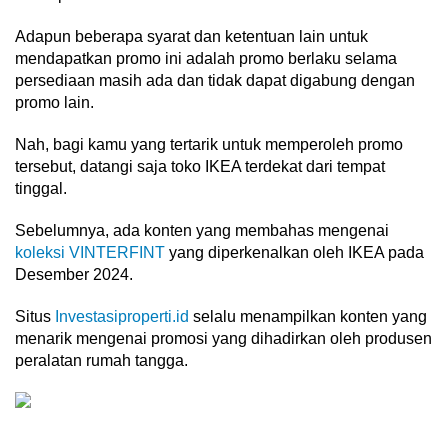
Adapun beberapa syarat dan ketentuan lain untuk
mendapatkan promo ini adalah promo berlaku selama
persediaan masih ada dan tidak dapat digabung dengan
promo lain.
Nah, bagi kamu yang tertarik untuk memperoleh promo
tersebut, datangi saja toko IKEA terdekat dari tempat
tinggal.
Sebelumnya, ada konten yang membahas mengenai
koleksi VINTERFINT
yang diperkenalkan oleh IKEA pada
Desember 2024.
Situs
Investasiproperti.id
selalu menampilkan konten yang
menarik mengenai promosi yang dihadirkan oleh produsen
peralatan rumah tangga.