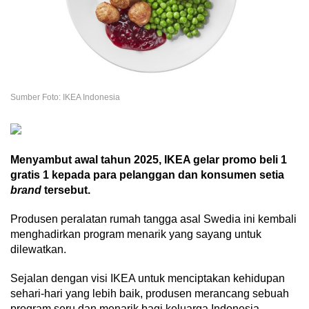
Sumber Foto: IKEA Indonesia
Menyambut awal tahun 2025, IKEA gelar promo beli 1
gratis 1 kepada para pelanggan dan konsumen setia
brand
tersebut.
Produsen peralatan rumah tangga asal Swedia ini kembali
menghadirkan program menarik yang sayang untuk
dilewatkan.
Sejalan dengan visi IKEA untuk menciptakan kehidupan
sehari-hari yang lebih baik, produsen merancang sebuah
program seru dan menarik bagi keluarga Indonesia.