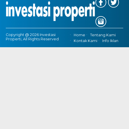
Copyright @ 2026 Investasi
Home
Tentang Kami
Properti, All Rights Reserved
Kontak Kami
Info Iklan