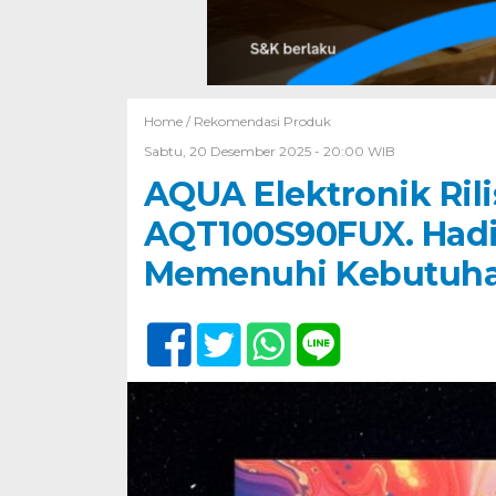
Home /
Rekomendasi Produk
Sabtu, 20 Desember 2025 - 20:00 WIB
AQUA Elektronik Ril
AQT100S90FUX. Hadi
Memenuhi Kebutuha