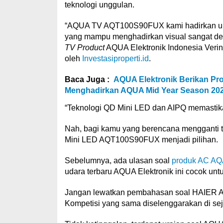
teknologi unggulan.
“AQUA TV AQT100S90FUX kami hadirkan unt
yang mampu menghadirkan visual sangat deta
TV Product
AQUA Elektronik Indonesia Verina 
oleh
Investasiproperti.id
.
Baca Juga :
AQUA Elektronik Berikan Pr
Menghadirkan AQUA Mid Year Season 20
“Teknologi QD Mini LED dan AIPQ memastikan 
Nah, bagi kamu yang berencana mengganti 
Mini LED AQT100S90FUX menjadi pilihan.
Sebelumnya, ada ulasan soal
produk AC A
udara terbaru AQUA Elektronik ini cocok un
Jangan lewatkan pembahasan soal HAIER
Kompetisi yang sama diselenggarakan di se