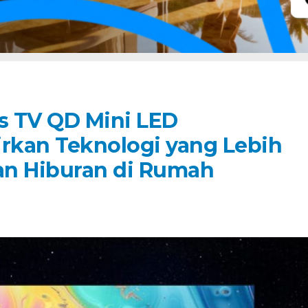
is TV QD Mini LED
rkan Teknologi yang Lebih
n Hiburan di Rumah