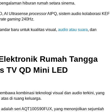
pengalaman hiburan rumah setara sinema.
D, AI Ultrasense
processor
AIPQ, sistem audio kolaborasi KEF
 rate gaming
240Hz.
dar baru untuk kualitas visual,
audio atau suara
, dan
 Elektronik Rumah Tangga
is TV QD Mini LED
membawa kombinasi teknologi visual dan audio terkini, yang
 atas di ruang keluarga.
r ini adalah seri AQT100S90FUX, yang menonjolkan sejumlah