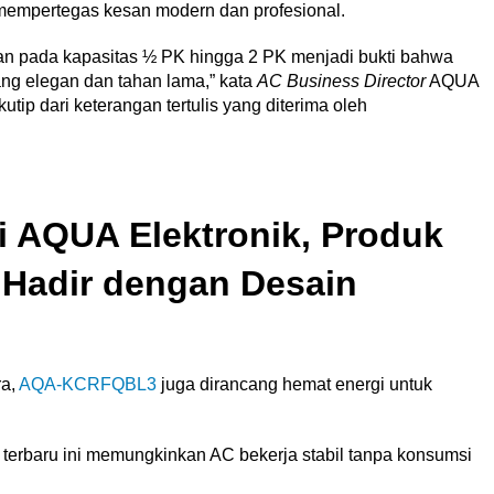
mempertegas kesan modern dan profesional.
an pada kapasitas ½ PK hingga 2 PK menjadi bukti bahwa
ang elegan dan tahan lama,” kata
AC Business Director
AQUA
utip dari keterangan tertulis yang diterima oleh
i AQUA Elektronik, Produk
adir dengan Desain
ra,
AQA-KCRFQBL3
juga dirancang hemat energi untuk
uk terbaru ini memungkinkan AC bekerja stabil tanpa konsumsi