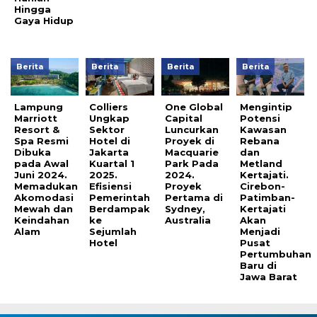
Hingga
Gaya Hidup
Berita
Berita
Berita
Berita
Lampung
Colliers
One Global
Mengintip
Marriott
Ungkap
Capital
Potensi
Resort &
Sektor
Luncurkan
Kawasan
Spa Resmi
Hotel di
Proyek di
Rebana
Dibuka
Jakarta
Macquarie
dan
pada Awal
Kuartal 1
Park Pada
Metland
Juni 2024.
2025.
2024.
Kertajati.
Memadukan
Efisiensi
Proyek
Cirebon-
Akomodasi
Pemerintah
Pertama di
Patimban-
Mewah dan
Berdampak
Sydney,
Kertajati
Keindahan
ke
Australia
Akan
Alam
Sejumlah
Menjadi
Hotel
Pusat
Pertumbuhan
Baru di
Jawa Barat