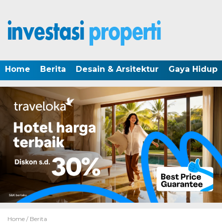
Home
Berita
Desain & Arsitektur
Gaya Hidup
Home /
Berita