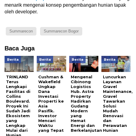
menarik mengenai konsep pengembangan hunian tapak
oleh developer.
Summarecon
Summarecon Bogor
Baca Juga
Berita
Berita
Berita
Berita
TRINLAND
Cushman &
Mengenal
Luncurkan
Terus
Wakefield
Cibinong
Layanan
Lengkapi
Ungkap
Logistics
Gravel
Fasilitas di
Dana
Hub. Astra
Maintenance,
Collins
Investasi
Property
Gravel
Boulevard.
Properti ke
Hadirkan
Tawarkan
Proyek Ini
Asia
Gudang
Solusi
Sudah Jadi
Pasifik.
Modern
Mudah
Ekosistem
Investor
yang
Renovasi
yang
Mencari
Hemat
dan
Lengkap
Waktu
Energi dan
Perawatan
Mulai dari
yang Tepat
Berkelanjutan
Hunian
Hunian