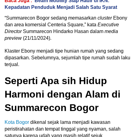
Baca Juga :
Beam Mobility Siap Hadir di IKN.
Kepadatan Penduduk Menjadi Salah Satu Syarat
“Summarecon Bogor sedang memasarkan
cluster
Ebony
dan area komersial Centeria Square,” kata
Executive
Director
Summarecon Hindarko Hasan dalam
media
preview
(21/11/2024).
Klaster Ebony menjadi tipe hunian rumah yang sedang
dipasarkan. Sebelumnya, sejumlah tipe rumah sudah laku
terjual.
Seperti Apa sih Hidup
Harmoni dengan Alam di
Summarecon Bogor
Kota Bogor
dikenal sejak lama menjadi kawasan
peristirahatan dan tempat tinggal yang nyaman, salah
satunya karena udah yang masih relatif sejuk