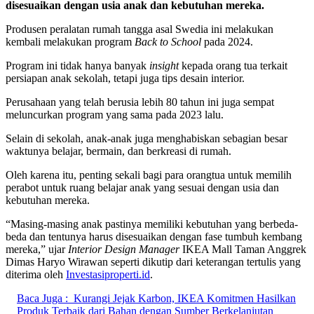
disesuaikan dengan usia anak dan kebutuhan mereka.
Produsen peralatan rumah tangga asal Swedia ini melakukan
kembali melakukan program
Back to School
pada 2024.
Program ini tidak hanya banyak
insight
kepada orang tua terkait
persiapan anak sekolah, tetapi juga tips desain interior.
Perusahaan yang telah berusia lebih 80 tahun ini juga sempat
meluncurkan program yang sama pada 2023 lalu.
Selain di sekolah, anak-anak juga menghabiskan sebagian besar
waktunya belajar, bermain, dan berkreasi di rumah.
Oleh karena itu, penting sekali bagi para orangtua untuk memilih
perabot untuk ruang belajar anak yang sesuai dengan usia dan
kebutuhan mereka.
“Masing-masing anak pastinya memiliki kebutuhan yang berbeda-
beda dan tentunya harus disesuaikan dengan fase tumbuh kembang
mereka,” ujar
Interior Design Manager
IKEA Mall Taman Anggrek
Dimas Haryo Wirawan seperti dikutip dari keterangan tertulis yang
diterima oleh
Investasiproperti.id
.
Baca Juga :
Kurangi Jejak Karbon, IKEA Komitmen Hasilkan
Produk Terbaik dari Bahan dengan Sumber Berkelanjutan