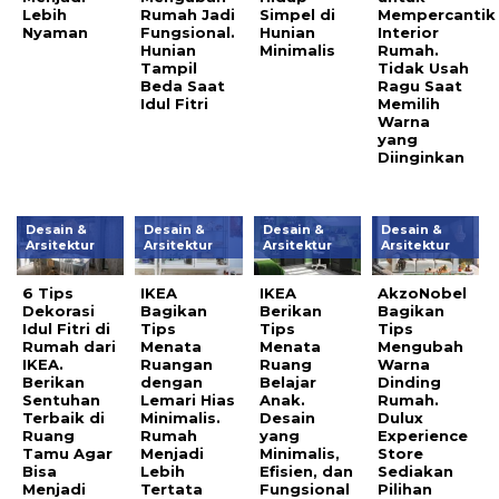
Lebih
Rumah Jadi
Simpel di
Mempercantik
Nyaman
Fungsional.
Hunian
Interior
Hunian
Minimalis
Rumah.
Tampil
Tidak Usah
Beda Saat
Ragu Saat
Idul Fitri
Memilih
Warna
yang
Diinginkan
Desain &
Desain &
Desain &
Desain &
Arsitektur
Arsitektur
Arsitektur
Arsitektur
6 Tips
IKEA
IKEA
AkzoNobel
Dekorasi
Bagikan
Berikan
Bagikan
Idul Fitri di
Tips
Tips
Tips
Rumah dari
Menata
Menata
Mengubah
IKEA.
Ruangan
Ruang
Warna
Berikan
dengan
Belajar
Dinding
Sentuhan
Lemari Hias
Anak.
Rumah.
Terbaik di
Minimalis.
Desain
Dulux
Ruang
Rumah
yang
Experience
Tamu Agar
Menjadi
Minimalis,
Store
Bisa
Lebih
Efisien, dan
Sediakan
Menjadi
Tertata
Fungsional
Pilihan