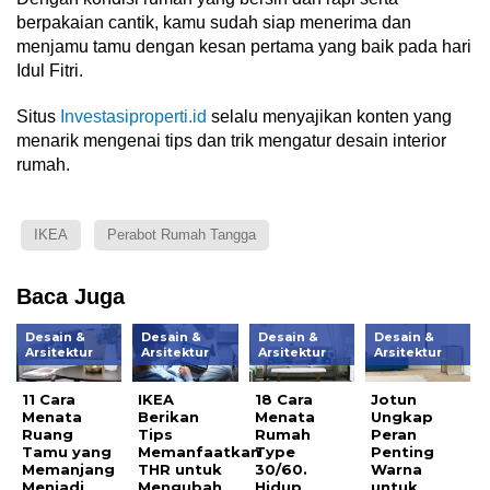
berpakaian cantik, kamu sudah siap menerima dan
menjamu tamu dengan kesan pertama yang baik pada hari
Idul Fitri.
Situs
Investasiproperti.id
selalu menyajikan konten yang
menarik mengenai tips dan trik mengatur desain interior
rumah.
IKEA
Perabot Rumah Tangga
Baca Juga
Desain &
Desain &
Desain &
Desain &
Arsitektur
Arsitektur
Arsitektur
Arsitektur
11 Cara
IKEA
18 Cara
Jotun
Menata
Berikan
Menata
Ungkap
Ruang
Tips
Rumah
Peran
Tamu yang
Memanfaatkan
Type
Penting
Memanjang
THR untuk
30/60.
Warna
Menjadi
Mengubah
Hidup
untuk