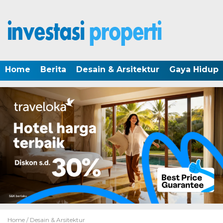
Home
Berita
Desain & Arsitektur
Gaya Hidup
Home /
Desain & Arsitektur