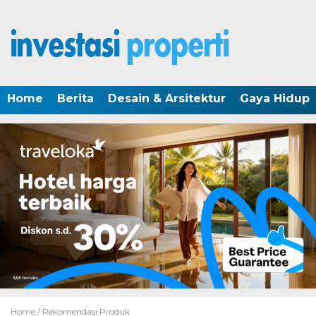
Home
Berita
Desain & Arsitektur
Gaya Hidup
Home /
Rekomendasi Produk