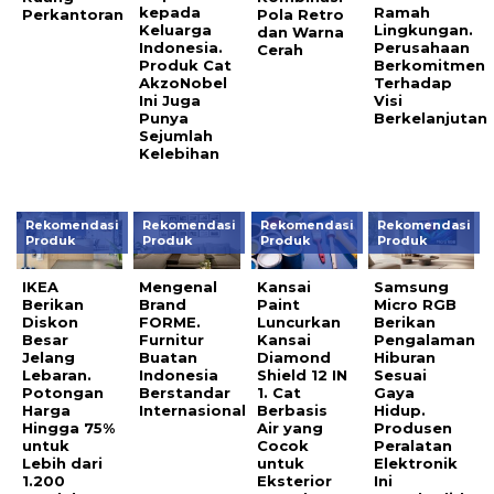
kepada
Ramah
Perkantoran
Pola Retro
Keluarga
Lingkungan.
dan Warna
Indonesia.
Perusahaan
Cerah
Produk Cat
Berkomitmen
AkzoNobel
Terhadap
Ini Juga
Visi
Punya
Berkelanjutan
Sejumlah
Kelebihan
Rekomendasi
Rekomendasi
Rekomendasi
Rekomendasi
Produk
Produk
Produk
Produk
IKEA
Mengenal
Kansai
Samsung
Berikan
Brand
Paint
Micro RGB
Diskon
FORME.
Luncurkan
Berikan
Besar
Furnitur
Kansai
Pengalaman
Jelang
Buatan
Diamond
Hiburan
Lebaran.
Indonesia
Shield 12 IN
Sesuai
Potongan
Berstandar
1. Cat
Gaya
Harga
Internasional
Berbasis
Hidup.
Hingga 75%
Air yang
Produsen
untuk
Cocok
Peralatan
Lebih dari
untuk
Elektronik
1.200
Eksterior
Ini