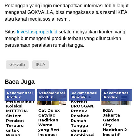
Pelanggan yang ingin mendapatkan informasi lebih lanjut
mengenai GOKVALLA, bisa mengakses situs resmi IKEA
atau kanal media sosial resmi.
Situs
Investasiproperti.id
selalu menyajikan konten yang
menghibur mengenai produk terbaru yang diluncurkan
perusahaan peralatan rumah tangga.
Gokvalla
IKEA
Baca Juga
Rekomendasi
Rekomendasi
Rekomendasi
Rekomendasi
IKEA
IKEA Rilis
Produk
Produk
Produk
Produk
Perkenalkan
Koleksi
Koleksi
BROGGAN.
Cat Dulux
IKEA
MITTZON.
Produk
Catylac
Jakarta
Sistem
Perabot
Hadirkan
Garden
Perabot
Rumah
Warna
City
Terbaru
Tangga
yang Beri
Hadirkan 2
untuk
dengan
Inspirasi
Inisiatif
Ruang
Kombinasi