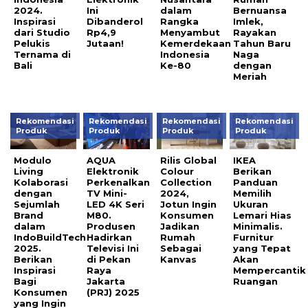
2024.
Ini
dalam
Bernuansa
Inspirasi
Dibanderol
Rangka
Imlek,
dari Studio
Rp4,9
Menyambut
Rayakan
Pelukis
Jutaan!
Kemerdekaan
Tahun Baru
Ternama di
Indonesia
Naga
Bali
Ke-80
dengan
Meriah
Rekomendasi
Rekomendasi
Rekomendasi
Rekomendasi
Produk
Produk
Produk
Produk
Modulo
AQUA
Rilis Global
IKEA
Living
Elektronik
Colour
Berikan
Kolaborasi
Perkenalkan
Collection
Panduan
dengan
TV Mini-
2024,
Memilih
Sejumlah
LED 4K Seri
Jotun Ingin
Ukuran
Brand
M80.
Konsumen
Lemari Hias
dalam
Produsen
Jadikan
Minimalis.
IndoBuildTech
Hadirkan
Rumah
Furnitur
2025.
Televisi Ini
Sebagai
yang Tepat
Berikan
di Pekan
Kanvas
Akan
Inspirasi
Raya
Mempercantik
Bagi
Jakarta
Ruangan
Konsumen
(PRJ) 2025
yang Ingin