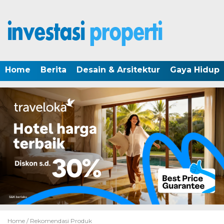
Home
Berita
Desain & Arsitektur
Gaya Hidup
Home /
Rekomendasi Produk