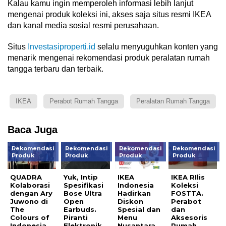
Kalau kamu ingin memperoleh informasi lebih lanjut
mengenai produk koleksi ini, akses saja situs resmi IKEA
dan kanal media sosial resmi perusahaan.
Situs
Investasiproperti.id
selalu menyuguhkan konten yang
menarik mengenai rekomendasi produk peralatan rumah
tangga terbaru dan terbaik.
IKEA
Perabot Rumah Tangga
Peralatan Rumah Tangga
Baca Juga
Rekomendasi
Rekomendasi
Rekomendasi
Rekomendasi
Produk
Produk
Produk
Produk
QUADRA
Yuk, Intip
IKEA
IKEA RIlis
Kolaborasi
Spesifikasi
Indonesia
Koleksi
dengan Ary
Bose Ultra
Hadirkan
FOSTTA.
Juwono di
Open
Diskon
Perabot
The
Earbuds.
Spesial dan
dan
Colours of
Piranti
Menu
Aksesoris
Indonesia
Elektronik
Nusantara
Rumah