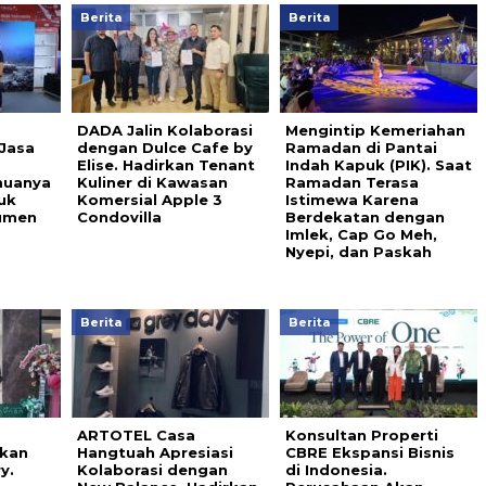
Berita
Berita
DADA Jalin Kolaborasi
Mengintip Kemeriahan
 Jasa
dengan Dulce Cafe by
Ramadan di Pantai
Elise. Hadirkan Tenant
Indah Kapuk (PIK). Saat
muanya
Kuliner di Kawasan
Ramadan Terasa
uk
Komersial Apple 3
Istimewa Karena
umen
Condovilla
Berdekatan dengan
Imlek, Cap Go Meh,
Nyepi, dan Paskah
Berita
Berita
ARTOTEL Casa
Konsultan Properti
kan
Hangtuah Apresiasi
CBRE Ekspansi Bisnis
y.
Kolaborasi dengan
di Indonesia.