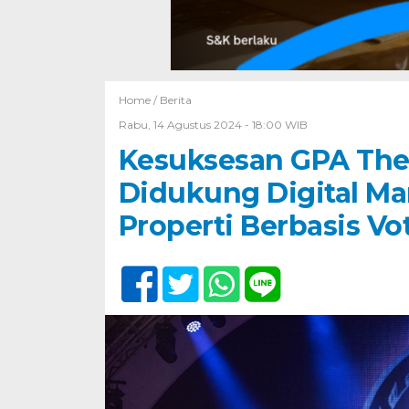
Home /
Berita
Rabu, 14 Agustus 2024 - 18:00 WIB
Kesuksesan GPA The 
Didukung Digital Ma
Properti Berbasis Vo