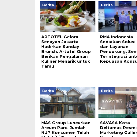
Berita
Berita
ARTOTEL Gelora
RMA Indonesia
Senayan Jakarta
Sediakan Solusi
Hadirkan Sunday
dan Layanan
Brunch. Artotel Group
Pendukung. Se
Berikan Pengalaman
Terintegrasi unt
Kuliner Menarik untuk
Kepuasan Kons
Tamu
Berita
Berita
MAS Group Luncurkan
SAVASA Kota
Areum Parc. Jumlah
Deltamas Resmi
NUP Konsumen Telah
Marketing Galler