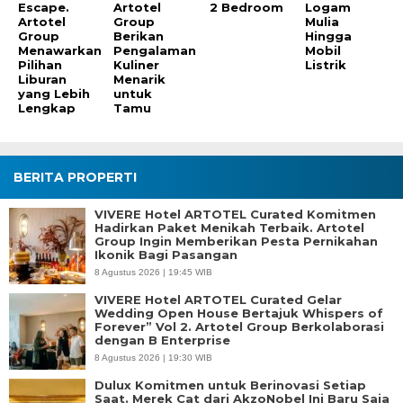
Escape.
Artotel
2 Bedroom
Logam
Artotel
Group
Mulia
Group
Berikan
Hingga
Menawarkan
Pengalaman
Mobil
Pilihan
Kuliner
Listrik
Liburan
Menarik
yang Lebih
untuk
Lengkap
Tamu
BERITA PROPERTI
VIVERE Hotel ARTOTEL Curated Komitmen
Hadirkan Paket Menikah Terbaik. Artotel
Group Ingin Memberikan Pesta Pernikahan
Ikonik Bagi Pasangan
8 Agustus 2026 | 19:45 WIB
VIVERE Hotel ARTOTEL Curated Gelar
Wedding Open House Bertajuk Whispers of
Forever” Vol 2. Artotel Group Berkolaborasi
dengan B Enterprise
8 Agustus 2026 | 19:30 WIB
Dulux Komitmen untuk Berinovasi Setiap
Saat. Merek Cat dari AkzoNobel Ini Baru Saja