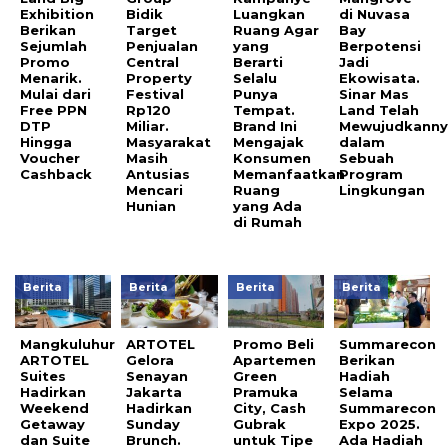
Exhibition
Bidik
Luangkan
di Nuvasa
Berikan
Target
Ruang Agar
Bay
Sejumlah
Penjualan
yang
Berpotensi
Promo
Central
Berarti
Jadi
Menarik.
Property
Selalu
Ekowisata.
Mulai dari
Festival
Punya
Sinar Mas
Free PPN
Rp120
Tempat.
Land Telah
DTP
Miliar.
Brand Ini
Mewujudkann
Hingga
Masyarakat
Mengajak
dalam
Voucher
Masih
Konsumen
Sebuah
Cashback
Antusias
Memanfaatkan
Program
Mencari
Ruang
Lingkungan
Hunian
yang Ada
di Rumah
Berita
Berita
Berita
Berita
Mangkuluhur
ARTOTEL
Promo Beli
Summarecon
ARTOTEL
Gelora
Apartemen
Berikan
Suites
Senayan
Green
Hadiah
Hadirkan
Jakarta
Pramuka
Selama
Weekend
Hadirkan
City, Cash
Summarecon
Getaway
Sunday
Gubrak
Expo 2025.
dan Suite
Brunch.
untuk Tipe
Ada Hadiah