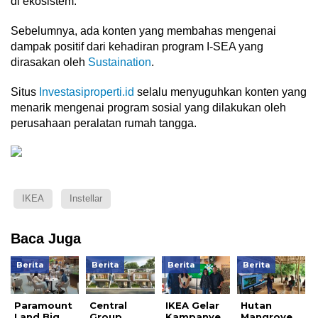
di ekosistem.
Sebelumnya, ada konten yang membahas mengenai
dampak positif dari kehadiran program I-SEA yang
dirasakan oleh
Sustaination
.
Situs
Investasiproperti.id
selalu menyuguhkan konten yang
menarik mengenai program sosial yang dilakukan oleh
perusahaan peralatan rumah tangga.
IKEA
Instellar
Baca Juga
Berita
Berita
Berita
Berita
Paramount
Central
IKEA Gelar
Hutan
Land Big
Group
Kampanye
Mangrove