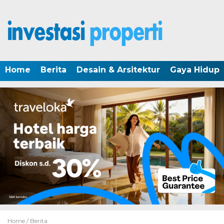
Home
Berita
Desain & Arsitektur
Gaya Hidup
Home /
Berita