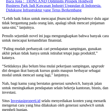
Baca Juga :
TRINLAND Optimistis Prospek Holdwell
Business Park Jadi Kawasan Industri Unggulan di Indonesia.
Didukung Infrastruktur yang Terus Berkembang
“Lebih baik fokus untuk mencapai
financial independence
dulu agar
tidak bergantung pada orang lain, apalagi sibuk mencari pinjaman
sana-sini,” lanjutnya.
Penulis sejumlah novel ini juga mengungkapkan bahwa banyak cara
untuk mencapai kemandirian finansial.
“Paling mudah perbanyak cari pendapatan sampingan, gunakan
akhir pekan tidak hanya untuk istirahat tetapi juga produktif,”
katanya.
“Setidaknya jika belum bisa mulai pekerjaan sampingan,
upgrade
diri dengan ikut banyak kursus gratis maupun berbayar sebagai
modal untuk mencari uang lagi,” lanjutnya.
Nah, bagi kamu yang berstatus generasi
sandwich
, banyak jalan
untuk meningkatkan pendapatan selain bekerja kantoran, bisnis, dan
investasi.
Situs
Investasiproperti.id
selalu menyediakan konten yang menarik
mengenai cara yang bisa dilakukan oleh generasi
sandwich
untuk
membeli hunian.