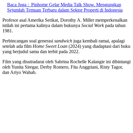
Baca Juga :
Pinhome Gelar Media Talk Show. Mengungkap
Sejumlah Temuan Terbaru dalam Sektor Properti di Indonesia
Profesor asal Amerika Serikat, Dorothy A. Miller memperkenalkan
istilah ini pertama kalinya dalam bukunya
Social Work
pada tahun
1981.
Perbincangan soal generasi
sandwich
juga kembali ramai, apalagi
setelah ada film
Home Sweet Loan
(2024) yang diadaptasi dari buku
yang berjudul sama dan terbit pada 2022.
Film yang disutradarai oleh Sabrina Rochelle Kalangie ini dibintangi
oleh Yunita Siregar, Derby Romero, Fita Anggriani, Risty Tagor,
dan Ariyo Wahab.