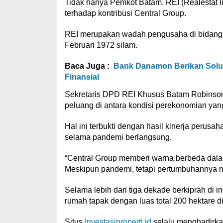
Tidak hanya Pemkot Batam, REI (Realestat 
terhadap kontribusi Central Group.
REI merupakan wadah pengusaha di bidang rea
Februari 1972 silam.
Baca Juga :
Bank Danamon Berikan Solus
Finansial
Sekretaris DPD REI Khusus Batam Robinson 
peluang di antara kondisi perekonomian yan
Hal ini terbukti dengan hasil kinerja perus
selama pandemi berlangsung.
“Central Group memberi warna berbeda d
Meskipun pandemi, tetapi pertumbuhannya ma
Selama lebih dari tiga dekade berkiprah di i
rumah tapak dengan luas total 200 hektare d
Situs
Investasiproperti.id
selalu menghadirkan