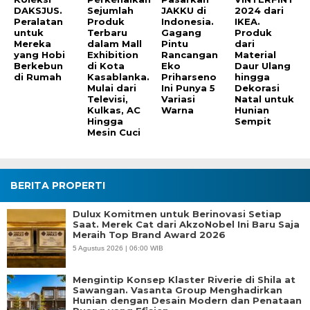
DAKSJUS.
Sejumlah
JAKKU di
2024 dari
Peralatan
Produk
Indonesia.
IKEA.
untuk
Terbaru
Gagang
Produk
Mereka
dalam Mall
Pintu
dari
yang Hobi
Exhibition
Rancangan
Material
Berkebun
di Kota
Eko
Daur Ulang
di Rumah
Kasablanka.
Priharseno
hingga
Mulai dari
Ini Punya 5
Dekorasi
Televisi,
Variasi
Natal untuk
Kulkas, AC
Warna
Hunian
Hingga
Sempit
Mesin Cuci
BERITA PROPERTI
Dulux Komitmen untuk Berinovasi Setiap
Saat. Merek Cat dari AkzoNobel Ini Baru Saja
Meraih Top Brand Award 2026
5 Agustus 2026 | 06:00 WIB
Mengintip Konsep Klaster Riverie di Shila at
Sawangan. Vasanta Group Menghadirkan
Hunian dengan Desain Modern dan Penataan