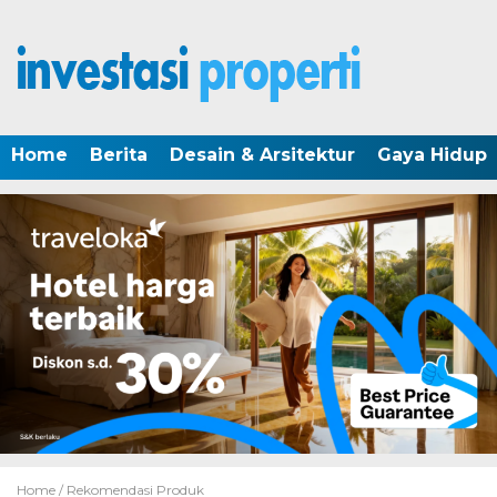
Home
Berita
Desain & Arsitektur
Gaya Hidup
Home /
Rekomendasi Produk