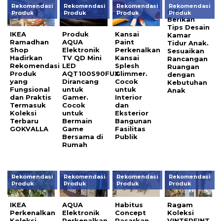
Rekomendasi
Rekomendasi
Rekomendasi
Rekomendasi
IKEA
Produk
Produk
Produk
Produk
Berikan
Tips Desain
IKEA
Produk
Kansai
Kamar
Ramadhan
AQUA
Paint
Tidur Anak.
Shop
Elektronik
Perkenalkan
Sesuaikan
Hadirkan
TV QD Mini
Kansai
Rancangan
Rekomendasi
LED
Splesh
Ruangan
Produk
AQT100S90FUX
Glimmer.
dengan
yang
Dirancang
Cocok
Kebutuhan
Fungsional
untuk
untuk
Anak
dan Praktis
Gamer.
Interior
Termasuk
Cocok
dan
Koleksi
untuk
Eksterior
Terbaru
Bermain
Bangunan
GOKVALLA
Game
Fasilitas
Bersama di
Publik
Rumah
Rekomendasi
Rekomendasi
Rekomendasi
Rekomendasi
Produk
Produk
Produk
Produk
IKEA
AQUA
Habitus
Ragam
Perkenalkan
Elektronik
Concept
Koleksi
Koleksi
Perkenalkan
Pasarkan
VINTERFINT