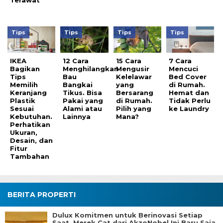
Tips
Tips
Tips
Tips
IKEA
12 Cara
15 Cara
7 Cara
Bagikan
Menghilangkan
Mengusir
Mencuci
Tips
Bau
Kelelawar
Bed Cover
Memilih
Bangkai
yang
di Rumah.
Keranjang
Tikus. Bisa
Bersarang
Hemat dan
Plastik
Pakai yang
di Rumah.
Tidak Perlu
Sesuai
Alami atau
Pilih yang
ke Laundry
Kebutuhan.
Lainnya
Mana?
Perhatikan
Ukuran,
Desain, dan
Fitur
Tambahan
BERITA PROPERTI
Dulux Komitmen untuk Berinovasi Setiap
Saat. Merek Cat dari AkzoNobel Ini Baru Saja