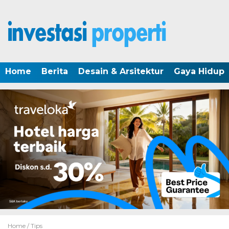
Home
Berita
Desain & Arsitektur
Gaya Hidup
Home /
Tips