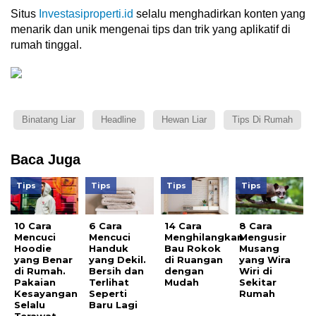
Situs
Investasiproperti.id
selalu menghadirkan konten yang
menarik dan unik mengenai tips dan trik yang aplikatif di
rumah tinggal.
Binatang Liar
Headline
Hewan Liar
Tips Di Rumah
Baca Juga
Tips
Tips
Tips
Tips
10 Cara
6 Cara
14 Cara
8 Cara
Mencuci
Mencuci
Menghilangkan
Mengusir
Hoodie
Handuk
Bau Rokok
Musang
yang Benar
yang Dekil.
di Ruangan
yang Wira
di Rumah.
Bersih dan
dengan
Wiri di
Pakaian
Terlihat
Mudah
Sekitar
Kesayangan
Seperti
Rumah
Selalu
Baru Lagi
Terawat