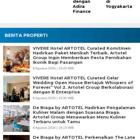
dengan
di
Adira
Yogyakarta
Finance
BERITA PROPERTI
VIVERE Hotel ARTOTEL Curated Komitmen
Hadirkan Paket Menikah Terbaik. Artotel
Group Ingin Memberikan Pesta Pernikahan
Ikonik Bagi Pasangan
8 Agustus 2026 | 19:45 WIB
VIVERE Hotel ARTOTEL Curated Gelar
Wedding Open House Bertajuk Whispers of
Forever” Vol 2. Artotel Group Berkolaborasi
dengan B Enterprise
8 Agustus 2026 | 19:30 WIB
De Braga by ARTOTEL Hadirkan Pengalaman
Kuliner Malam dengan Suasana Braga.
Artotel Group Menawarkan Menu Kuliner
Terbaru untuk Tamu
8 Agustus 2026 | 19:15 WIB
De Braga by ARTOTEL Perkenalkan The Late