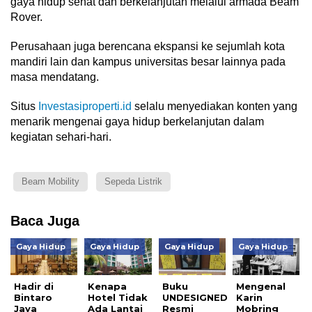
gaya hidup sehat dan berkelanjutan melalui armada Beam
Rover.
Perusahaan juga berencana ekspansi ke sejumlah kota
mandiri lain dan kampus universitas besar lainnya pada
masa mendatang.
Situs
Investasiproperti.id
selalu menyediakan konten yang
menarik mengenai gaya hidup berkelanjutan dalam
kegiatan sehari-hari.
Beam Mobility
Sepeda Listrik
Baca Juga
Gaya Hidup
Gaya Hidup
Gaya Hidup
Gaya Hidup
Hadir di
Kenapa
Buku
Mengenal
Bintaro
Hotel Tidak
UNDESIGNED
Karin
Jaya
Ada Lantai
Resmi
Mobring