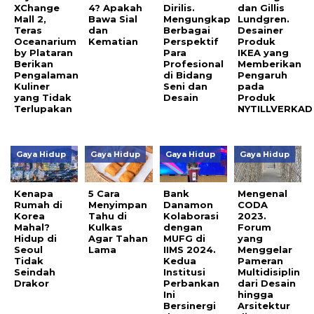
XChange
4? Apakah
Dirilis.
dan Gillis
Mall 2,
Bawa Sial
Mengungkap
Lundgren.
Teras
dan
Berbagai
Desainer
Oceanarium
Kematian
Perspektif
Produk
by Plataran
Para
IKEA yang
Berikan
Profesional
Memberikan
Pengalaman
di Bidang
Pengaruh
Kuliner
Seni dan
pada
yang Tidak
Desain
Produk
Terlupakan
NYTILLVERKAD
Gaya Hidup
Gaya Hidup
Gaya Hidup
Gaya Hidup
Kenapa
5 Cara
Bank
Mengenal
Rumah di
Menyimpan
Danamon
CODA
Korea
Tahu di
Kolaborasi
2023.
Mahal?
Kulkas
dengan
Forum
Hidup di
Agar Tahan
MUFG di
yang
Seoul
Lama
IIMS 2024.
Menggelar
Tidak
Kedua
Pameran
Seindah
Institusi
Multidisiplin
Drakor
Perbankan
dari Desain
Ini
hingga
Bersinergi
Arsitektur