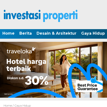
Home
Berita
Desain & Arsitektur
Gaya Hidup
Home /
Gaya Hidup