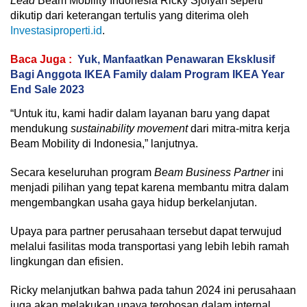
Lead
Beam Mobility Indonesia Ricky Sjofyan seperti
dikutip dari keterangan tertulis yang diterima oleh
Investasiproperti.id
.
Baca Juga :
Yuk, Manfaatkan Penawaran Eksklusif
Bagi Anggota IKEA Family dalam Program IKEA Year
End Sale 2023
“Untuk itu, kami hadir dalam layanan baru yang dapat
mendukung
sustainability movement
dari mitra-mitra kerja
Beam Mobility di Indonesia,” lanjutnya.
Secara keseluruhan program
Beam Business Partner
ini
menjadi pilihan yang tepat karena membantu mitra dalam
mengembangkan usaha gaya hidup berkelanjutan.
Upaya para partner perusahaan tersebut dapat terwujud
melalui fasilitas moda transportasi yang lebih lebih ramah
lingkungan dan efisien.
Ricky melanjutkan bahwa pada tahun 2024 ini perusahaan
juga akan melakukan upaya terobosan dalam internal