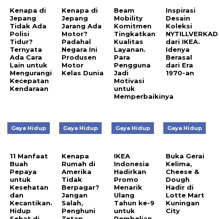
Kenapa di
Kenapa di
Beam
Inspirasi
Jepang
Jepang
Mobility
Desain
Tidak Ada
Jarang Ada
Komitmen
Koleksi
Polisi
Motor?
Tingkatkan
NYTILLVERKAD
Tidur?
Padahal
Kualitas
dari IKEA.
Ternyata
Negara Ini
Layanan.
Idenya
Ada Cara
Produsen
Para
Berasal
Lain untuk
Motor
Pengguna
dari Era
Mengurangi
Kelas Dunia
Jadi
1970-an
Kecepatan
Motivasi
Kendaraan
untuk
Memperbaikinya
Gaya Hidup
Gaya Hidup
Gaya Hidup
Gaya Hidup
11 Manfaat
Kenapa
IKEA
Buka Gerai
Buah
Rumah di
Indonesia
Kelima,
Pepaya
Amerika
Hadirkan
Cheese &
untuk
Tidak
Promo
Dough
Kesehatan
Berpagar?
Menarik
Hadir di
dan
Jangan
Ulang
Lotte Mart
Kecantikan.
Salah,
Tahun ke-9
Kuningan
Hidup
Penghuni
untuk
City
Sehat di
Tetap
Pembelian