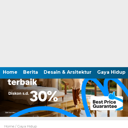
Home
Berita
Desain & Arsitektur
Gaya Hidup
Home /
Gaya Hidup