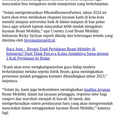
masyarakat bisa mengakses moda transportasi yang berkelanjutan.
“Selain memperkenalkan #BeamBusinessPartner, tahun 2024 ini
kami akan terus melakukan ekspansi layanan kami di kota-kota
mandiri ataupun universitas baik di dalam maupun di luar pulau
Jawa agar seluruh lapisan masyarakat lebih mudah mengakses
layanan Beam Mobility,” ujar
Country Lead
Beam Mobility
Indonesia Ricky Sjofyan seperti dikutip dari keterangan tertulis yang
diterima oleh
Investasiproperti.id
.
Baca Juga :
Berapa Total Perjalanan Beam Mobility di
Indonesia? Pasti Tidak Percaya Kalau Jumlahnya Sama dengan
2 Kali Perjalanan ke Bulan
“Kami akan terus mengkampanyekan gaya hidup modern
berkelanjutan melalui sepeda listrik Beam, guna meningkatkan
persentase jumlah pengguna komuter dibandingkan tahun 2023,”
lanjutnya.
“Selain itu, kami juga berkomitmen meningkatkan
kualitas layanan
Beam Mobility dalam hal layanan pelanggan,
response-time
bagi
rangers
dan
marshals
menjadi di bawah 30 menit, dan
memperkenalkan sistem pembayaran baru yang akan mempermudah
masyarakat dalam menggunakan layanan Beam Mobility,” katanya
lagi.