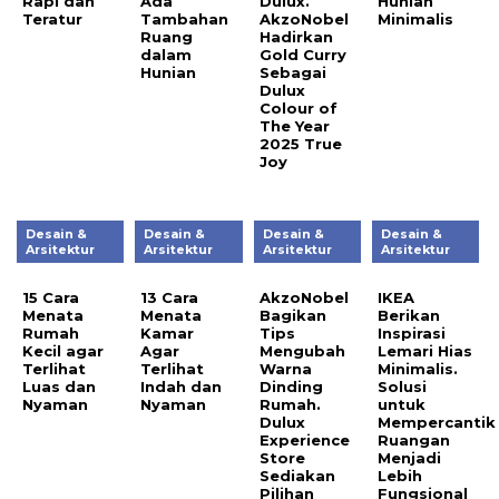
Rapi dan
Ada
Dulux.
Hunian
Teratur
Tambahan
AkzoNobel
Minimalis
Ruang
Hadirkan
dalam
Gold Curry
Hunian
Sebagai
Dulux
Colour of
The Year
2025 True
Joy
Desain &
Desain &
Desain &
Desain &
Arsitektur
Arsitektur
Arsitektur
Arsitektur
15 Cara
13 Cara
AkzoNobel
IKEA
Menata
Menata
Bagikan
Berikan
Rumah
Kamar
Tips
Inspirasi
Kecil agar
Agar
Mengubah
Lemari Hias
Terlihat
Terlihat
Warna
Minimalis.
Luas dan
Indah dan
Dinding
Solusi
Nyaman
Nyaman
Rumah.
untuk
Dulux
Mempercantik
Experience
Ruangan
Store
Menjadi
Sediakan
Lebih
Pilihan
Fungsional