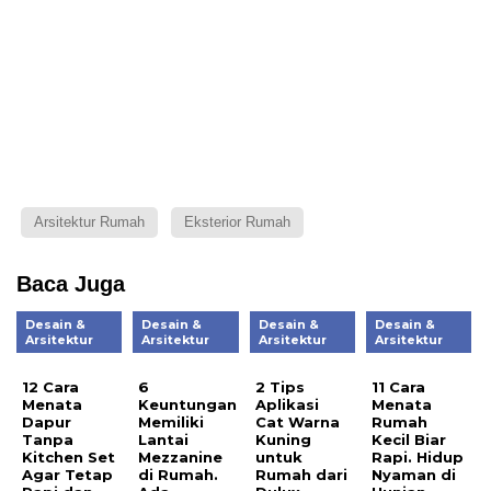
Arsitektur Rumah
Eksterior Rumah
Baca Juga
Desain &
Desain &
Desain &
Desain &
Arsitektur
Arsitektur
Arsitektur
Arsitektur
12 Cara
6
2 Tips
11 Cara
Menata
Keuntungan
Aplikasi
Menata
Dapur
Memiliki
Cat Warna
Rumah
Tanpa
Lantai
Kuning
Kecil Biar
Kitchen Set
Mezzanine
untuk
Rapi. Hidup
Agar Tetap
di Rumah.
Rumah dari
Nyaman di