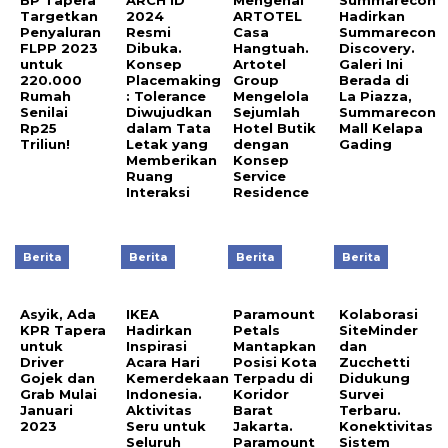
BP Tapera
ARCH ID
Mengenal
Summarecon
Targetkan
2024
ARTOTEL
Hadirkan
Penyaluran
Resmi
Casa
Summarecon
FLPP 2023
Dibuka.
Hangtuah.
Discovery.
untuk
Konsep
Artotel
Galeri Ini
220.000
Placemaking
Group
Berada di
Rumah
: Tolerance
Mengelola
La Piazza,
Senilai
Diwujudkan
Sejumlah
Summarecon
Rp25
dalam Tata
Hotel Butik
Mall Kelapa
Triliun!
Letak yang
dengan
Gading
Memberikan
Konsep
Ruang
Service
Interaksi
Residence
Berita
Berita
Berita
Berita
Asyik, Ada
IKEA
Paramount
Kolaborasi
KPR Tapera
Hadirkan
Petals
SiteMinder
untuk
Inspirasi
Mantapkan
dan
Driver
Acara Hari
Posisi Kota
Zucchetti
Gojek dan
Kemerdekaan
Terpadu di
Didukung
Grab Mulai
Indonesia.
Koridor
Survei
Januari
Aktivitas
Barat
Terbaru.
2023
Seru untuk
Jakarta.
Konektivitas
Seluruh
Paramount
Sistem