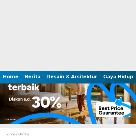
Home
Berita
Desain & Arsitektur
Gaya Hidup
Home /
Berita