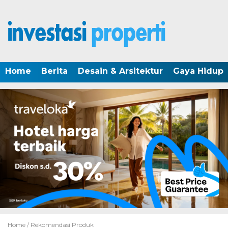
Home
Berita
Desain & Arsitektur
Gaya Hidup
Home /
Rekomendasi Produk