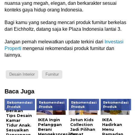
nuansa yang megah, elegan, dan berkarakter sesuai
konteks gaya hidup orang Indonesia.
Bagi kamu yang sedang mencari produk furnitur berkelas
dari Eichholtz, datang saja ke Plaza Indonesia lantai 3.
Jangan pernah melewatkan update terkini dari
Investasi
Properti
mengenai rekomendasi produk furnitur dan
lainnya.
Desain Interior
Furnitur
Baca Juga
Rekomendasi
Rekomendasi
Rekomendasi
Rekomendasi
IKEA
Produk
Produk
Produk
Produk
Berikan
Tips Desain
IKEA Ingin
Jotun Kids
IKEA
Kamar
Pelanggan
Collection
Hadirkan
Tidur Anak.
Berani
Jadi Pilihan
Menu
Sesuaikan
Mengekspresikan
Tepat
Ramadan
Rancangan