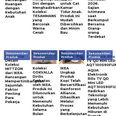
Diri dengan
untuk Cat
2026.
Ruangan
Menghadirkan
Kamar
Sajian
dengan
Koleksi
Tidur Anak.
Istimewa
Kebutuhan
TESAMMANS
Produk Ini
saat
Anak
yang
Mudah
Berkumpul
Bercorak
Dibersihkan
Bersama
Warna
dan Minim
Orang-
Cerah
Bau
orang
Terdekat
Rekomendasi
Rekomendasi
Rekomendasi
Rekomendasi
Mengintip
Produk
Produk
Produk
Produk
Desain
Koleksi
Koleksi
IKEA
MITTZON
AQUA
GOKVALLA
Ungkap
dari IKEA.
Elektronik
Dirilis
Produk
Rancangan
Rilis TV QD
Terbatas
Kopi Telah
Mempertimbangkan
Mini LED
oleh IKEA.
Bersertifikasi
Sejumlah
AQT100S90FU
Produk Ini
Rainforest
Faktor
Hadirkan
Diluncurkan
Alliance.
Penting
Teknologi
untuk
Dihasilkan
Para
yang Lebih
Memenuhi
Melalui
Pekerja
Memenuhi
Kebutuhan
Proses
Kebutuhan
Selama
yang
Hiburan di
Bulan
Berkelanjutan
Rumah