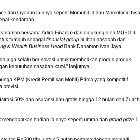
 dan layanan lainnya seperti Momobil.id dan Momotor.id bis
nai kendaraan.
Danamon bersama Adira Finance dan didukung oleh MUFG di
ntuk tumbuh sebagai
financial group
pilihan nasabah dan
ng & Wealth Business Head
Bank Danamon Ivan Jaya.
 juga selalu berinovasi untuk memberikan produk-produk
an kebutuhan nasabah kami,” lanjutnya.
ga KPM (Kredit Pemilikan Mobil) Prima yang kompetitif
a provisi.
trasi 50% dan asuransi ban gratis hingga 12 bulan dari Zurich
k mendapatkan hadiah lainnya seperti umrah dan
grand prize
1
cicilan Rp500 ribu untuk 5 bulan pertama dengan menjadi