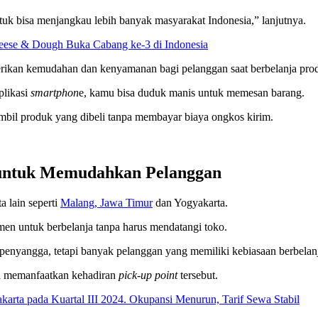
tuk bisa menjangkau lebih banyak masyarakat Indonesia,” lanjutnya.
eese & Dough Buka Cabang ke-3 di Indonesia
ikan kemudahan dan kenyamanan bagi pelanggan saat berbelanja prod
plikasi
smartphon
e, kamu bisa duduk manis untuk memesan barang.
bil produk yang dibeli tanpa membayar biaya ongkos kirim.
 untuk Memudahkan Pelanggan
a lain seperti
Malang, Jawa Timur
dan Yogyakarta.
n untuk berbelanja tanpa harus mendatangi toko.
enyangga, tetapi banyak pelanggan yang memiliki kebiasaan berbelanj
isa memanfaatkan kehadiran
pick-up point
tersebut.
arta pada Kuartal III 2024. Okupansi Menurun, Tarif Sewa Stabil