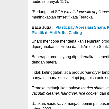
audio sebanyak 15%.
“Sedang dari SDA (
small domestic appliance
meningkatkan omset,” kata Teraoka.
Baca Juga :
Plasticpay Apresiasi Sharp.
Plastik di Mall Artha Gading
Sharp mencoba mengenalkan sejumlah pro
dipergunakan di Eropa dan di Amerika Serik
Beberapa produk yang diperkenalkan sepert
dengan baterai.
Tidak ketinggalan, ada produk
hair dryer
tan
hanya menanak nasi, tetapi juga bisa untuk
Teraoka melanjutkan bahwa
market share
se
vacuum cleaner, hair dryer, rice cooker,
dan
Bahkan,
microwave
menjadi pemimpin pasar
tahun 2023.