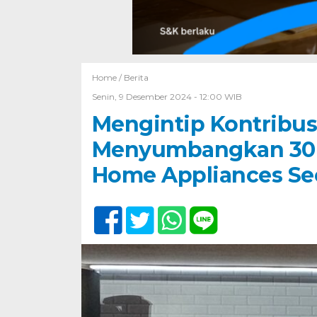
Home /
Berita
Senin, 9 Desember 2024 - 12:00 WIB
Mengintip Kontribus
Menyumbangkan 30 
Home Appliances Sec