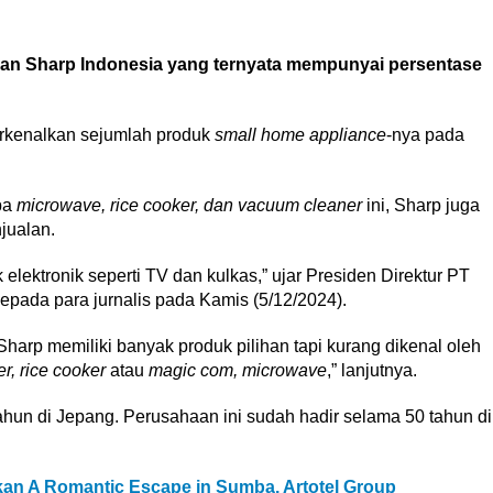
alan Sharp Indonesia yang ternyata mempunyai persentase
erkenalkan sejumlah produk
small home appliance
-nya pada
pa
microwave, rice cooker, dan vacuum cleaner
ini, Sharp juga
jualan.
lektronik seperti TV dan kulkas,” ujar Presiden Direktur PT
kepada para jurnalis pada Kamis (5/12/2024).
Sharp memiliki banyak produk pilihan tapi kurang dikenal oleh
r, rice cooker
atau
magic com, microwave
,” lanjutnya.
tahun di Jepang. Perusahaan ini sudah hadir selama 50 tahun di
an A Romantic Escape in Sumba. Artotel Group