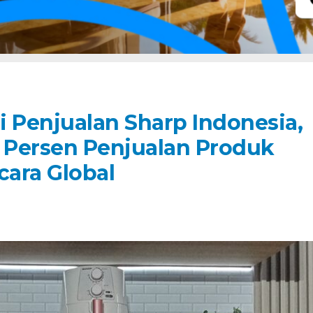
i Penjualan Sharp Indonesia,
Persen Penjualan Produk
ara Global