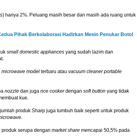
s
) hanya 2%. Peluang masih besar dan masih ada ruang untuk
 Kedua Pihak Berkolaborasi Hadirkan Mesin Penukar Botol
duk
small domestic appliances
yang sudah lazim dan
at.
i
microwave
model terbaru atau
vacuum cleaner portable
pa
nozzle
dan juga
rice cooker
dengan
soft button
yang tidak
 membuat kue.
jumlah produk Sharp juga tumbuh baik seperti untuk produk
microwave
.
 produk serupa dengan
market share
mencapai 50,5% pada