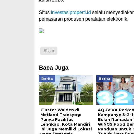
Situs
Investasiproperti.id
selalu menyediakan
pemasaran produsen peralatan elektronik.
Sharp
Baca Juga
Berita
Berita
Cluster Walden di
AQUVIVA Perken
Metland Transyogi
Kampanye 3-2-1
Punya Fasilitas
Bulan Ramadan 
Lengkap. Kota Mandiri
WINGS Food Ber
Ini Juga Memiliki Lokasi
Panduan untuk H
yang Strategis
Tubuh Agar Pua