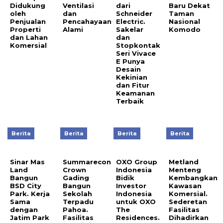
Didukung
Ventilasi
dari
Baru Dekat
oleh
dan
Schneider
Taman
Penjualan
Pencahayaan
Electric.
Nasional
Properti
Alami
Sakelar
Komodo
dan Lahan
dan
Komersial
Stopkontak
Seri Vivace
E Punya
Desain
Kekinian
dan Fitur
Keamanan
Terbaik
Berita
Berita
Berita
Berita
Sinar Mas
Summarecon
OXO Group
Metland
Land
Crown
Indonesia
Menteng
Bangun
Gading
Bidik
Kembangkan
BSD City
Bangun
Investor
Kawasan
Park. Kerja
Sekolah
Indonesia
Komersial.
Sama
Terpadu
untuk OXO
Sederetan
dengan
Pahoa.
The
Fasilitas
Jatim Park
Fasilitas
Residences.
Dihadirkan