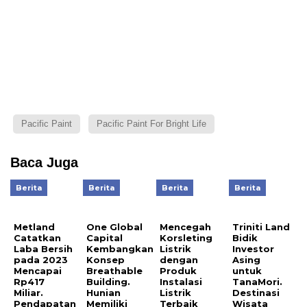
Pacific Paint
Pacific Paint For Bright Life
Baca Juga
Berita
Berita
Berita
Berita
Metland
One Global
Mencegah
Triniti Land
Catatkan
Capital
Korsleting
Bidik
Laba Bersih
Kembangkan
Listrik
Investor
pada 2023
Konsep
dengan
Asing
Mencapai
Breathable
Produk
untuk
Rp417
Building.
Instalasi
TanaMori.
Miliar.
Hunian
Listrik
Destinasi
Pendapatan
Memiliki
Terbaik
Wisata