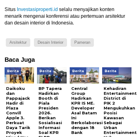
Situs
Investasiproperti.id
selalu menyajikan konten
menarik mengenai konferensi atau pertemuan arsitektur
dan desain interior di Indonesia.
Arsitektur
Desain Interior
Pameran
Baca Juga
Berita
Berita
Berita
Berita
Daikoku
BP Tapera
Central
Kehadiran
dan
Hadirkan
Group
Entertainment
Pappajack
Booth di
Hadirkan
District di
Hadir di
Piala
KPR IS ME.
PIK 2
Plaza
Presiden
Developer
Mengukuhkan
Convill
2026.
Asal Batam
Posisi
Apple 3.
Berikan
Ini
Kawasan
Perkuat
Sosialisasi
Berkolaborasi
Sebagai
Daya Tarik
Informasi
dengan 18
Urban
Proyek
Soal KPR
Bank
Entertainment