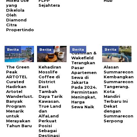
Mixed Use
FLPP
Hub
yang
Sejahtera
Dikelola
Oleh
Diamond
Citra
Propertindo
Berita
Berita
Berita
Berita
Cushman &
Wakefield
Terangkan
The Green
Kehadiran
Alasan
Pasar
Peak
Mosslife
Summarecon
Apartemen
ARTOTEL
Coffee di
Kembangkan
Sewa di
Curated
District
Summarecon
Jakarta
Hadirkan
East
Tangerang.
Pada 2024.
Artotel
Tambah
Kota
Permintaan
Wanderlust.
Daya Tarik
Mandiri
Meningkat,
Banyak
Kawasan.
Terbaru Ini
Harga
Program
True Land
Dekat
Sewa Naik
Menarik
dan
dengan
untuk
AlfaLand
Summarecon
Merayakan
Perkuat
Serpong
Tahun Baru
Posisi
Sebagai
Destinasi