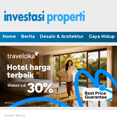
Home
Berita
Desain & Arsitektur
Gaya Hidup
Home /
Berita