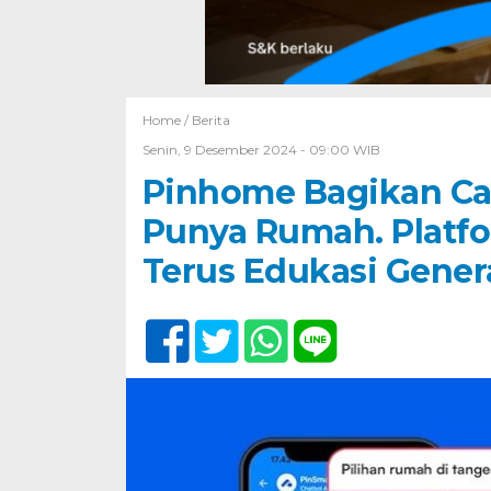
Home /
Berita
Senin, 9 Desember 2024 - 09:00 WIB
Pinhome Bagikan Car
Punya Rumah. Platfo
Terus Edukasi Genera