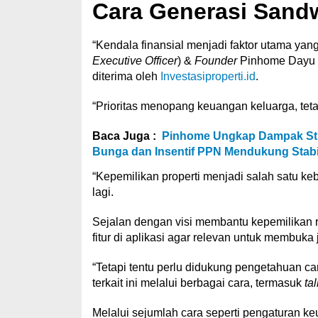
Cara Generasi Sand
“Kendala finansial menjadi faktor utama yan
Executive Officer
) &
Founder
Pinhome Dayu Da
diterima oleh
Investasiproperti.id
.
“Prioritas menopang keuangan keluarga, tetapi
Baca Juga :
Pinhome Ungkap Dampak Stim
Bunga dan Insentif PPN Mendukung Stabil
“Kepemilikan properti menjadi salah satu ke
lagi.
Sejalan dengan visi membantu kepemilikan
fitur di aplikasi agar relevan untuk membuka 
“Tetapi tentu perlu didukung pengetahuan c
terkait ini melalui berbagai cara, termasuk
ta
Melalui sejumlah cara seperti pengaturan k