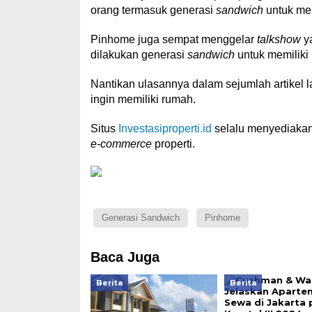
orang termasuk generasi
sandwich
untuk mem
Pinhome juga sempat menggelar
talkshow
ya
dilakukan generasi
sandwich
untuk memiliki
Nantikan ulasannya dalam sejumlah artikel la
ingin memiliki rumah.
Situs
Investasiproperti.id
selalu menyediaka
e-commerce
properti.
Generasi Sandwich
Pinhome
Baca Juga
Berita
Berita