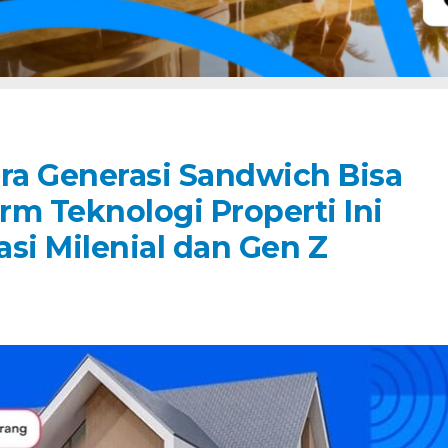
a Generasi Sandwich Bisa
rm Teknologi Properti Ini
si Milenial dan Gen Z