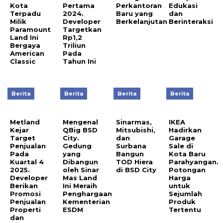
Kota
Pertama
Perkantoran
Edukasi
Terpadu
2024.
Baru yang
dan
Milik
Developer
Berkelanjutan
Berinteraksi
Paramount
Targetkan
Land Ini
Rp1,2
Bergaya
Triliun
American
Pada
Classic
Tahun Ini
Berita
Berita
Berita
Berita
Metland
Mengenal
Sinarmas,
IKEA
Kejar
QBig BSD
Mitsubishi,
Hadirkan
Target
City.
dan
Garage
Penjualan
Gedung
Surbana
Sale di
Pada
yang
Bangun
Kota Baru
Kuartal 4
Dibangun
TOD Hiera
Parahyangan.
2025.
oleh Sinar
di BSD City
Potongan
Developer
Mas Land
Harga
Berikan
Ini Meraih
untuk
Promosi
Penghargaan
Sejumlah
Penjualan
Kementerian
Produk
Properti
ESDM
Tertentu
dan