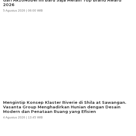
dari AkzoNobel Ini Baru Saja Meraih Top Brand Award
2026
5 Agustus 2026 | 06:00 WIB
Mengintip Konsep Klaster Riverie di Shila at Sawangan.
Vasanta Group Menghadirkan Hunian dengan Desain
Modern dan Penataan Ruang yang Efisien
4 Agustus 2026 | 13:45 WIB