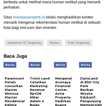
berbeda untuk melihat mana hunian vertikal yang menarik
perhatian.
Situs
Investasiproperti.id
selalu menghadirkan konten
menarik mengenai rekomendasi hunian vertikal di sebuah
kota bagi
end user
dan investor.
Apartemen Di Tangerang
Banten
Kota Tangerang
Baca Juga
Berita
Berita
Berita
Berita
Paramount
Triniti Land
Mengenal
DairyLand
Petals
Catatkan
Arumaya
di BSD City
Luncurkan
Marketing
Financial
Park
Klaster
Revenue
Center.
Berikan
Mimosa.
Rp426
Astra
Wisata
Klaster
Miliar
Property
Edukatif.
Residensial
dalam 4
Hadirkan
Pengunjung
Kelima
Bulan
Ruang
Memperoleh