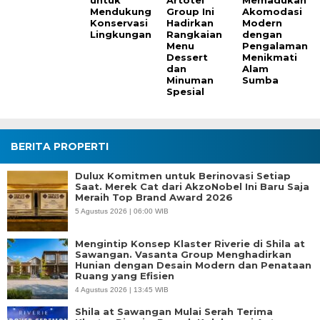
untuk
Artotel
Memadukan
Mendukung
Group Ini
Akomodasi
Konservasi
Hadirkan
Modern
Lingkungan
Rangkaian
dengan
Menu
Pengalaman
Dessert
Menikmati
dan
Alam
Minuman
Sumba
Spesial
BERITA PROPERTI
Dulux Komitmen untuk Berinovasi Setiap
Saat. Merek Cat dari AkzoNobel Ini Baru Saja
Meraih Top Brand Award 2026
5 Agustus 2026 | 06:00 WIB
Mengintip Konsep Klaster Riverie di Shila at
Sawangan. Vasanta Group Menghadirkan
Hunian dengan Desain Modern dan Penataan
Ruang yang Efisien
4 Agustus 2026 | 13:45 WIB
Shila at Sawangan Mulai Serah Terima