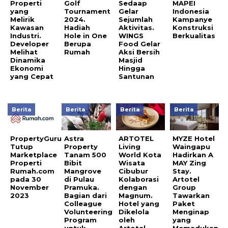
Properti
Golf
Sedaap
MAPEI
yang
Tournament
Gelar
Indonesia
Melirik
2024.
Sejumlah
Kampanye
Kawasan
Hadiah
Aktivitas.
Konstruksi
Industri.
Hole in One
WINGS
Berkualitas
Developer
Berupa
Food Gelar
Melihat
Rumah
Aksi Bersih
Dinamika
Masjid
Ekonomi
Hingga
yang Cepat
Santunan
Berita
Berita
Berita
Berita
PropertyGuru
Astra
ARTOTEL
MYZE Hotel
Tutup
Property
Living
Waingapu
Marketplace
Tanam 500
World Kota
Hadirkan A
Properti
Bibit
Wisata
MAY Zing
Rumah.com
Mangrove
Cibubur
Stay.
pada 30
di Pulau
Kolaborasi
Artotel
November
Pramuka.
dengan
Group
2023
Bagian dari
Magnum.
Tawarkan
Colleague
Hotel yang
Paket
Volunteering
Dikelola
Menginap
Program
oleh
yang