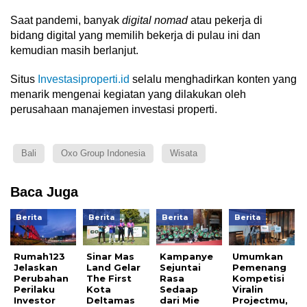
Saat pandemi, banyak
digital nomad
atau pekerja di
bidang digital yang memilih bekerja di pulau ini dan
kemudian masih berlanjut.
Situs
Investasiproperti.id
selalu menghadirkan konten yang
menarik mengenai kegiatan yang dilakukan oleh
perusahaan manajemen investasi properti.
Bali
Oxo Group Indonesia
Wisata
Baca Juga
Berita
Berita
Berita
Berita
Rumah123
Sinar Mas
Kampanye
Umumkan
Jelaskan
Land Gelar
Sejuntai
Pemenang
Perubahan
The First
Rasa
Kompetisi
Perilaku
Kota
Sedaap
Viralin
Investor
Deltamas
dari Mie
Projectmu,