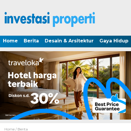
Home
Berita
Desain & Arsitektur
Gaya Hidup
Home /
Berita