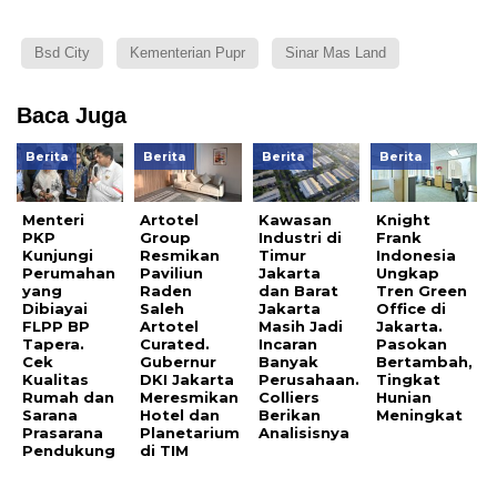
Bsd City
Kementerian Pupr
Sinar Mas Land
Baca Juga
Berita
Berita
Berita
Berita
Menteri
Artotel
Kawasan
Knight
PKP
Group
Industri di
Frank
Kunjungi
Resmikan
Timur
Indonesia
Perumahan
Paviliun
Jakarta
Ungkap
yang
Raden
dan Barat
Tren Green
Dibiayai
Saleh
Jakarta
Office di
FLPP BP
Artotel
Masih Jadi
Jakarta.
Tapera.
Curated.
Incaran
Pasokan
Cek
Gubernur
Banyak
Bertambah,
Kualitas
DKI Jakarta
Perusahaan.
Tingkat
Rumah dan
Meresmikan
Colliers
Hunian
Sarana
Hotel dan
Berikan
Meningkat
Prasarana
Planetarium
Analisisnya
Pendukung
di TIM