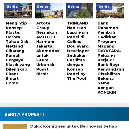
Berita
Berita
Berita
Berita
Mengintip
Artotel
TRINLAND
Bank
Konsep
Group
Hadirkan
Danamon
Klaster
Resmikan
Lapangan
Kembali
Derora
ARTOTEL
Padel di
Hadirkan
Tahap 2 di
Harmoni
Collins
Program
Metland
Jakarta.
Boulevard.
Magang
Cikarang.
Akomodasi
Developer
DAYATARA.
Rumah
untuk
Sediakan
Peluang
Bergaya
Kaum
Fasilitas
Kerja di
Klasik yang
Urban di
dengan
Bank Bagi
Dilengkapi
Pusat
Konsep
Penyandang
Piranti
Bisnis
Padel by
Disabilitas
Smart
The Pool
Bekerja
Home
Sama
dengan
KONEKIN
BERITA PROPERTI
Dulux Komitmen untuk Berinovasi Setiap