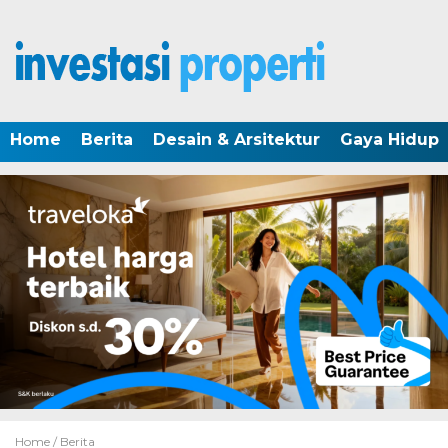
Home
Berita
Desain & Arsitektur
Gaya Hidup
Home /
Berita