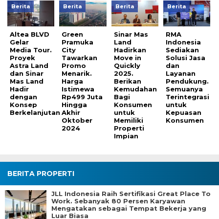
Berita
Berita
Berita
Berita
Altea BLVD
Green
Sinar Mas
RMA
Gelar
Pramuka
Land
Indonesia
Media Tour.
City
Hadirkan
Sediakan
Proyek
Tawarkan
Move in
Solusi Jasa
Astra Land
Promo
Quickly
dan
dan Sinar
Menarik.
2025.
Layanan
Mas Land
Harga
Berikan
Pendukung.
Hadir
Istimewa
Kemudahan
Semuanya
dengan
Rp499 Juta
Bagi
Terintegrasi
Konsep
Hingga
Konsumen
untuk
Berkelanjutan
Akhir
untuk
Kepuasan
Oktober
Memiliki
Konsumen
2024
Properti
Impian
BERITA PROPERTI
JLL Indonesia Raih Sertifikasi Great Place To
Work. Sebanyak 80 Persen Karyawan
Mengatakan sebagai Tempat Bekerja yang
Luar Biasa