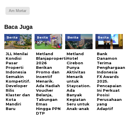
Am Mortar
Baca Juga
Berita
Berita
Berita
Berita
JLL Menilai
Metland
Metland
Bank
Kondisi
Blanjaproperti
Hotel
Danamon
Pasar
2026
Cirebon
Terima
Properti
Berikan
Punya
Penghargaan
Indonesia
Promo dan
Aktivitas
Indonesia
Semakin
Insentif
Menarik
FX Awards
Kompetitif.
Menarik.
untuk
2025.
Developer
Ada Hadiah
Staycation.
Pencapaian
Rilis
Voucher
Ada
Ini Perkuat
Klaster dan
Belanja,
Banyak
Posisi
Kota
Tabungan
Kegiatan
Perusahaan
Mandiri
Emas
Seru untuk
yang
Baru
Hingga PPN
Anak-anak
Adaptif
DTP