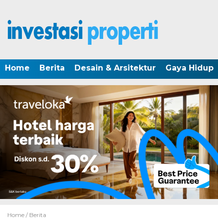
Home
Berita
Desain & Arsitektur
Gaya Hidup
Home /
Berita