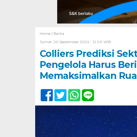
Home /
Berita
Jumat, 20 September 2024 - 12:00 WIB
Colliers Prediksi Sekt
Pengelola Harus Ber
Memaksimalkan Rua