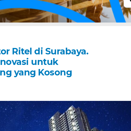
or Ritel di Surabaya.
inovasi untuk
ng yang Kosong