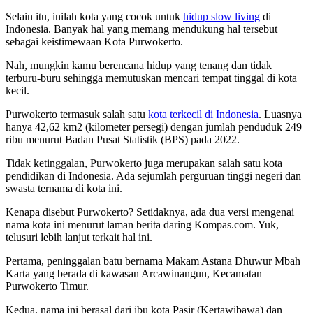
Selain itu, inilah kota yang cocok untuk
hidup slow living
di
Indonesia. Banyak hal yang memang mendukung hal tersebut
sebagai keistimewaan Kota Purwokerto.
Nah, mungkin kamu berencana hidup yang tenang dan tidak
terburu-buru sehingga memutuskan mencari tempat tinggal di kota
kecil.
Purwokerto termasuk salah satu
kota terkecil di Indonesia
. Luasnya
hanya 42,62 km2 (kilometer persegi) dengan jumlah penduduk 249
ribu menurut Badan Pusat Statistik (BPS) pada 2022.
Tidak ketinggalan, Purwokerto juga merupakan salah satu kota
pendidikan di Indonesia. Ada sejumlah perguruan tinggi negeri dan
swasta ternama di kota ini.
Kenapa disebut Purwokerto? Setidaknya, ada dua versi mengenai
nama kota ini menurut laman berita daring Kompas.com. Yuk,
telusuri lebih lanjut terkait hal ini.
Pertama, peninggalan batu bernama Makam Astana Dhuwur Mbah
Karta yang berada di kawasan Arcawinangun, Kecamatan
Purwokerto Timur.
Kedua, nama ini berasal dari ibu kota Pasir (Kertawibawa) dan