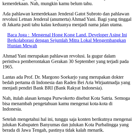
kemerdekaan. Nah, mungkin kamu belum tahu.
Ada pahlawan kemerdekaan Jenderal Gatot Subroto dan pahlawan
revolusi Letnan Jenderal (anumerta) Ahmad Yani. Bagi yang tinggal
di Jakarta pasti tahu kalau keduanya menjadi nama jalan utama.
Baca Juga :
Mengenal Hong Kong Land. Developer Asing Ini
Berkolaborasi dengan Sejumlah Mitra Lokal Mengembangkan
Hunian Mewah
Ahmad Yani merupakan pahlawan revolusi. Ia gugur dalam
peristiwa pemberontakan Gerakan 30 September yang terjadi pada
1965.
Lantas ada Prof. Dr. Margono Soekarjo yang merupakan dokter
bedah pertama di Indonesia dan Raden Bei Aria Wirjaatmadja yang
menjadi pendiri Bank BRI (Bank Rakyat Indonesia).
Nah, itulah alasan kenapa Purwokerto disebut Kota Satria. Semoga
bisa menambah pengetahuan kamu mengenai kota-kota di
Indonesia.
Setelah mengetahui hal ini, tunggu saja konten berikutnya mengenai
julukan Kabupaten Banyumas dan julukan Kota Purbalingga yang
berada di Jawa Tengah, pastinya tidak kalah menarik.