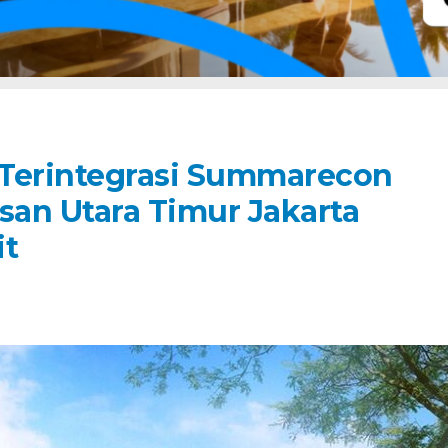
i Terintegrasi Summarecon
an Utara Timur Jakarta
it