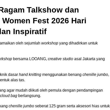
Ragam Talkshow dan
 Women Fest 2026 Hari
an Inspiratif
iramaikan oleh sejumlah
workshop
yang dihadirkan untuk
rkshop
bersama LOOANG,
creative studio
asal Jakarta yang
eknik dasar
hand knitting
menggunakan benang
chenille jumbo
,
ntuk alas tas.
cang agar mudah diikuti oleh pemula dengan pendampingan
cloud bag
berlangsung.
enang
chenille jumbo
seberat 125 gram serta aksesori hias untuk