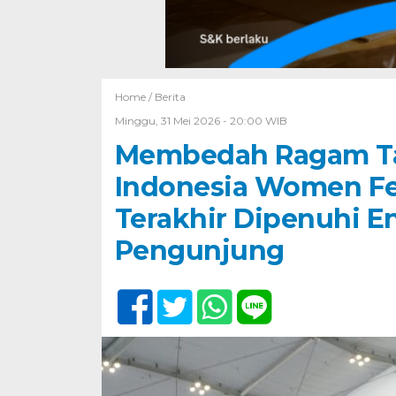
Home /
Berita
Minggu, 31 Mei 2026 - 20:00 WIB
Membedah Ragam Ta
Indonesia Women Fes
Terakhir Dipenuhi Ene
Pengunjung