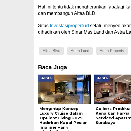
Hal ini tentu tidak mengherankan, apalagi
dan membangun Altea BLD.
Situs
Investasiproperti.id
selalu menyediakan 
dihadirkan oleh Sinar Mas Land dan Astra L
Altea Blvd
Astra Land
Astra Property
Baca Juga
Berita
Berita
Mengintip Konsep
Colliers Prediksi
Luxury Cruise dalam
Kenaikan Harga
Opulent Living 2025.
Serviced Apartm
Hadirkan Kapal Pesiar
Surabaya
Imajiner yang