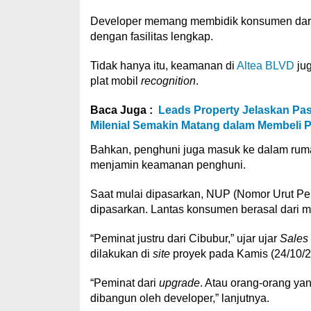
Developer memang membidik konsumen da
dengan fasilitas lengkap.
Tidak hanya itu, keamanan di
Altea BLVD
jug
plat mobil
recognition
.
Baca Juga :
Leads Property Jelaskan Pas
Milenial Semakin Matang dalam Membeli P
Bahkan, penghuni juga masuk ke dalam ru
menjamin keamanan penghuni.
Saat mulai dipasarkan, NUP (Nomor Urut Pe
dipasarkan. Lantas konsumen berasal dari 
“Peminat justru dari Cibubur,” ujar ujar
Sales
dilakukan di
site
proyek pada Kamis (24/10/2
“Peminat dari
upgrade
. Atau orang-orang yan
dibangun oleh developer,” lanjutnya.