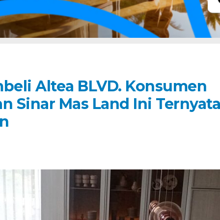
mbeli Altea BLVD. Konsumen
n Sinar Mas Land Ini Ternyat
an