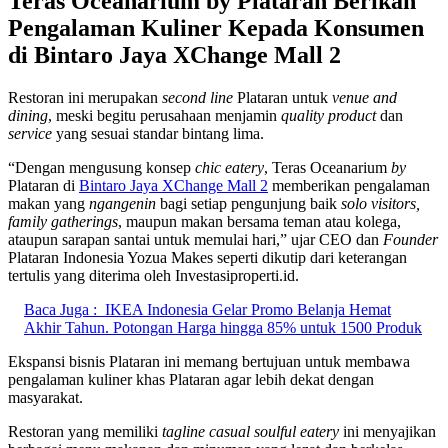
Teras Oceanarium by Plataran Berikan
Pengalaman Kuliner Kepada Konsumen
di Bintaro Jaya XChange Mall 2
Restoran ini merupakan
second line
Plataran untuk
venue and
dining
, meski begitu perusahaan menjamin
quality product
dan
service
yang sesuai standar bintang lima.
“Dengan mengusung konsep
chic eatery
, Teras Oceanarium
by
Plataran di
Bintaro Jaya XChange Mall 2
memberikan pengalaman
makan yang
ngangenin
bagi setiap pengunjung baik
solo visitors,
family gatherings
, maupun makan bersama teman atau kolega,
ataupun sarapan santai untuk memulai hari,” ujar CEO dan
Founder
Plataran Indonesia Yozua Makes seperti dikutip dari keterangan
tertulis yang diterima oleh Investasiproperti.id.
Baca Juga :
IKEA Indonesia Gelar Promo Belanja Hemat
Akhir Tahun. Potongan Harga hingga 85% untuk 1500 Produk
Ekspansi bisnis Plataran ini memang bertujuan untuk membawa
pengalaman kuliner khas Plataran agar lebih dekat dengan
masyarakat.
Restoran yang memiliki
tagline casual soulful eatery
ini menyajikan