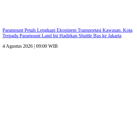
Paramount Petals Lengkapi Ekosistem Transportasi Kawasan. Kota
Terpadu Paramount Land Ini Hadirkan Shuttle Bus ke Jakarta
4 Agustus 2026 | 09:00 WIB