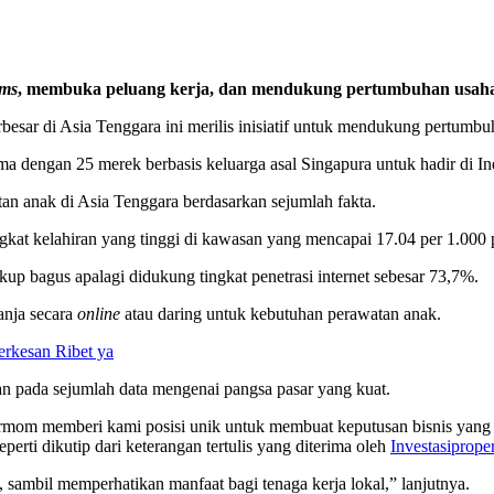
oms
, membuka peluang kerja, dan mendukung pertumbuhan usaha 
rbesar di Asia Tenggara ini merilis inisiatif untuk mendukung pertumbu
ma dengan 25 merek berbasis keluarga asal Singapura untuk hadir di In
tan anak di Asia Tenggara berdasarkan sejumlah fakta.
ingkat kelahiran yang tinggi di kawasan yang mencapai 17.04 per 1.000
up bagus apalagi didukung tingkat penetrasi internet sebesar 73,7%.
anja secara
online
atau daring untuk kebutuhan perawatan anak.
rkesan Ribet ya
n pada sejumlah data mengenai pangsa pasar yang kuat.
rmom memberi kami posisi unik untuk membuat keputusan bisnis yang 
i dikutip dari keterangan tertulis yang diterima oleh
Investasiproper
, sambil memperhatikan manfaat bagi tenaga kerja lokal,” lanjutnya.