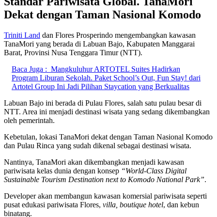
Standar Pariwisata Global. TanaMori
Dekat dengan Taman Nasional Komodo
Triniti Land
dan Flores Prosperindo mengembangkan kawasan
TanaMori yang berada di Labuan Bajo, Kabupaten Manggarai
Barat, Provinsi Nusa Tenggara Timur (NTT).
Baca Juga :
Mangkuluhur ARTOTEL Suites Hadirkan
Program Liburan Sekolah. Paket School’s Out, Fun Stay! dari
Artotel Group Ini Jadi Pilihan Staycation yang Berkualitas
Labuan Bajo ini berada di Pulau Flores, salah satu pulau besar di
NTT. Area ini menjadi destinasi wisata yang sedang dikembangkan
oleh pemerintah.
Kebetulan, lokasi TanaMori dekat dengan Taman Nasional Komodo
dan Pulau Rinca yang sudah dikenal sebagai destinasi wisata.
Nantinya, TanaMori akan dikembangkan menjadi kawasan
pariwisata kelas dunia dengan konsep
“World-Class Digital
Sustainable Tourism Destination next to Komodo National Park”
.
Developer akan membangun kawasan komersial pariwisata seperti
pusat edukasi pariwisata Flores,
villa, boutique hotel
, dan kebun
binatang.