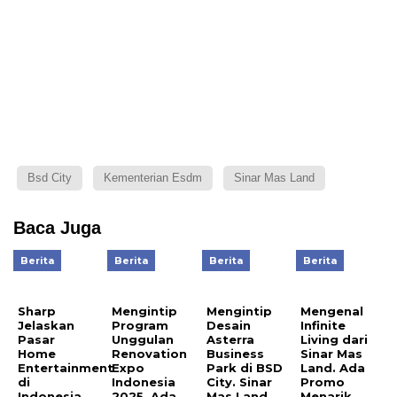
Bsd City
Kementerian Esdm
Sinar Mas Land
Baca Juga
Berita
Berita
Berita
Berita
Sharp
Mengintip
Mengintip
Mengenal
Jelaskan
Program
Desain
Infinite
Pasar
Unggulan
Asterra
Living dari
Home
Renovation
Business
Sinar Mas
Entertainment
Expo
Park di BSD
Land. Ada
di
Indonesia
City. Sinar
Promo
Indonesia.
2025. Ada
Mas Land
Menarik