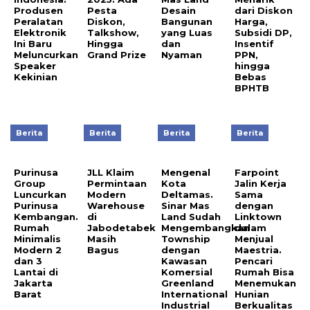
Produsen
Pesta
Desain
dari Diskon
Peralatan
Diskon,
Bangunan
Harga,
Elektronik
Talkshow,
yang Luas
Subsidi DP,
Ini Baru
Hingga
dan
Insentif
Meluncurkan
Grand Prize
Nyaman
PPN,
Speaker
hingga
Kekinian
Bebas
BPHTB
Berita
Berita
Berita
Berita
Purinusa
JLL Klaim
Mengenal
Farpoint
Group
Permintaan
Kota
Jalin Kerja
Luncurkan
Modern
Deltamas.
Sama
Purinusa
Warehouse
Sinar Mas
dengan
Kembangan.
di
Land Sudah
Linktown
Rumah
Jabodetabek
Mengembangkan
dalam
Minimalis
Masih
Township
Menjual
Modern 2
Bagus
dengan
Maestria.
dan 3
Kawasan
Pencari
Lantai di
Komersial
Rumah Bisa
Jakarta
Greenland
Menemukan
Barat
International
Hunian
Industrial
Berkualitas