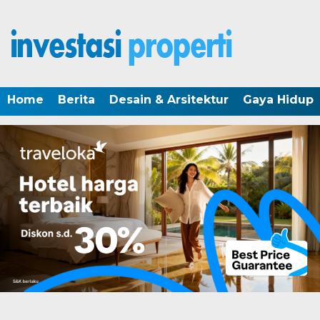
Home
Berita
Desain & Arsitektur
Gaya Hidup