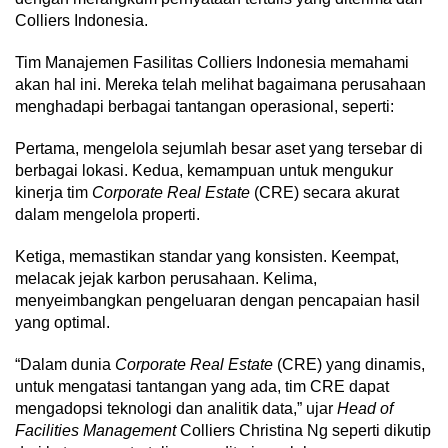
Colliers Indonesia.
Tim Manajemen Fasilitas Colliers Indonesia memahami
akan hal ini. Mereka telah melihat bagaimana perusahaan
menghadapi berbagai tantangan operasional, seperti:
Pertama, mengelola sejumlah besar aset yang tersebar di
berbagai lokasi. Kedua, kemampuan untuk mengukur
kinerja tim
Corporate Real Estate
(CRE) secara akurat
dalam mengelola properti.
Ketiga, memastikan standar yang konsisten. Keempat,
melacak jejak karbon perusahaan. Kelima,
menyeimbangkan pengeluaran dengan pencapaian hasil
yang optimal.
“Dalam dunia
Corporate Real Estate
(CRE) yang dinamis,
untuk mengatasi tantangan yang ada, tim CRE dapat
mengadopsi teknologi dan analitik data,” ujar
Head of
Facilities Management
Colliers Christina Ng seperti dikutip