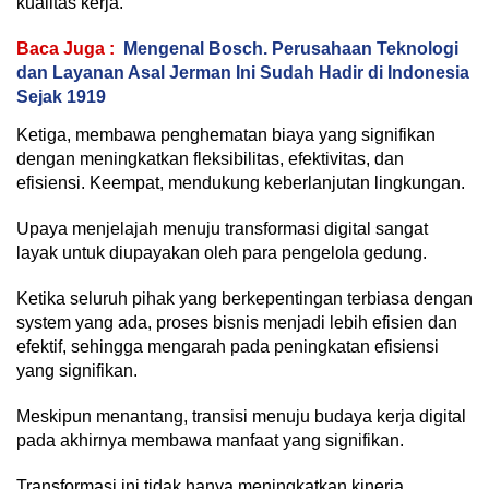
kualitas kerja.
Baca Juga :
Mengenal Bosch. Perusahaan Teknologi
dan Layanan Asal Jerman Ini Sudah Hadir di Indonesia
Sejak 1919
Ketiga, membawa penghematan biaya yang signifikan
dengan meningkatkan fleksibilitas, efektivitas, dan
efisiensi. Keempat, mendukung keberlanjutan lingkungan.
Upaya menjelajah menuju transformasi digital sangat
layak untuk diupayakan oleh para pengelola gedung.
Ketika seluruh pihak yang berkepentingan terbiasa dengan
system yang ada, proses bisnis menjadi lebih efisien dan
efektif, sehingga mengarah pada peningkatan efisiensi
yang signifikan.
Meskipun menantang, transisi menuju budaya kerja digital
pada akhirnya membawa manfaat yang signifikan.
Transformasi ini tidak hanya meningkatkan kinerja