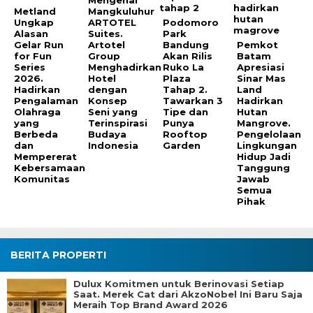
Mengenal
Metland
Mangkuluhur
Ungkap
ARTOTEL
Podomoro
Alasan
Suites.
Park
Gelar Run
Artotel
Bandung
Pemkot
for Fun
Group
Akan Rilis
Batam
Series
Menghadirkan
Ruko La
Apresiasi
2026.
Hotel
Plaza
Sinar Mas
Hadirkan
dengan
Tahap 2.
Land
Pengalaman
Konsep
Tawarkan 3
Hadirkan
Olahraga
Seni yang
Tipe dan
Hutan
yang
Terinspirasi
Punya
Mangrove.
Berbeda
Budaya
Rooftop
Pengelolaan
dan
Indonesia
Garden
Lingkungan
Mempererat
Hidup Jadi
Kebersamaan
Tanggung
Komunitas
Jawab
Semua
Pihak
BERITA PROPERTI
Dulux Komitmen untuk Berinovasi Setiap
Saat. Merek Cat dari AkzoNobel Ini Baru Saja
Meraih Top Brand Award 2026