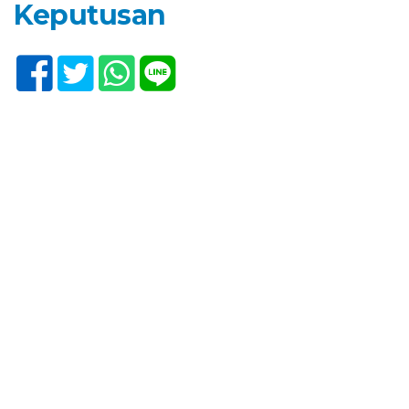
Keputusan