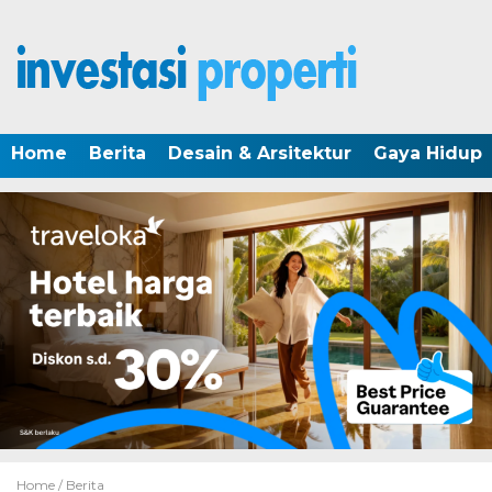
Home
Berita
Desain & Arsitektur
Gaya Hidup
Home /
Berita