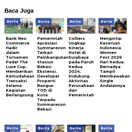
Baca Juga
Berita
Berita
Berita
Berita
Bank Neo
Pemerintah
Colliers
Mengintip
Commerce
Apresiasi
Ungkap
Keseruan
Hadir
Summarecon
Kinerja
Indonesia
dalam
Terkait
Hotel di
Women
Turnamen
Pembangunan
Surabaya
Fest 2026
Padel The
Stasiun
pada Paruh
Hari Kedua.
Luxe Cup.
Bekasi
Kedua
Bernadya
Memberikan
Ekstensi.
2024.
Tampil
Kemudahaan
Developer
Didukung
Membawakan
Transaksi
Properti
Aktivitas
Single
Selama
Bangun
Perusahaan
Andalannya
Kegiatan
TOD di
dan
Berlangsung
Kota
Pemerintah
Terpadu
Summarecon
Bekasi
Berita
Berita
Berita
Berita
Gravel