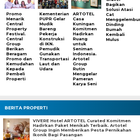
Bagikan
Solusi Atasi
Promo
Kementerian
ARTOTEL
Cat
Menarik
PUPR Gelar
Casa
Menggelembu
Central
Mudik
Kuningan
Dinding
Property
Bareng
Komitmen
Rumah
Festival.
Pekerja
Hadirkan
Kembali
Central
Konstruksi
Ruang
Mulus
Group
di IKN.
untuk
Berikan
Pemudik
Seniman
Beragam
Gunakan
Indonesia.
Promo dan
Transportasi
Artotel
Kemudahan
Laut dan
Group
Kepada
Udara
Rutin
Pembeli
Menggelar
Properti
Pameran
Karya Seni
BERITA PROPERTI
VIVERE Hotel ARTOTEL Curated Komitmen
Hadirkan Paket Menikah Terbaik. Artotel
Group Ingin Memberikan Pesta Pernikahan
Ikonik Bagi Pasangan