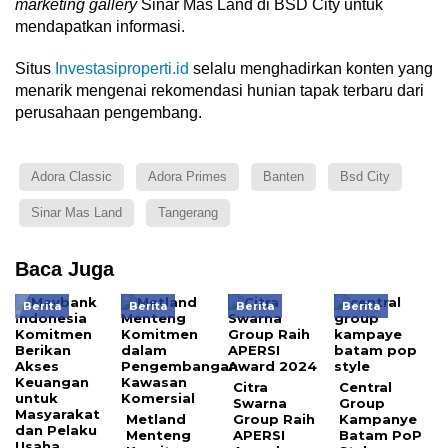
marketing gallery
Sinar Mas Land di BSD City untuk
mendapatkan informasi.
Situs
Investasiproperti.id
selalu menghadirkan konten yang
menarik mengenai rekomendasi hunian tapak terbaru dari
perusahaan pengembang.
Adora Classic
Adora Primes
Banten
Bsd City
Sinar Mas Land
Tangerang
Baca Juga
Berita
Berita
Berita
Berita
Citra
Central
Swarna
Group
Metland
Group Raih
Kampanye
Menteng
APERSI
Batam PoP