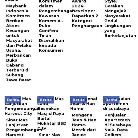
Komitmen
Award
Style.
Maybank
dalam
2024.
Gerakan
Indonesia
Pengembangan
Developer
Mengajak
Komitmen
Kawasan
Dapatkan 2
Masyarakat
Berikan
Komersial.
Kategori
Peduli
Akses
Ruko
Penghargaan
Lingkungan
Keuangan
Conifera
yang
untuk
Telah
Berkelanjutan
Masyarakat
Diserahkan
dan Pelaku
kepada
Usaha.
Konsumen
Perbankan
Buka
Cabang
Terbaru di
Subang,
Jawa Barat
Berita
Berita
Berita
Berita
Mengenal
Penjualan
Sinar Mas
Jean & Han
Apartemen
Lanjutkan
Home.
di Surabaya
Pengembangan
Merek dari
Naik. Data
Harvest
Sinar Mas
Janice
Colliers