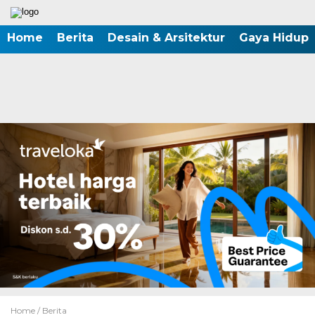
Home
Berita
Desain & Arsitektur
Gaya Hidup
Home /
Berita