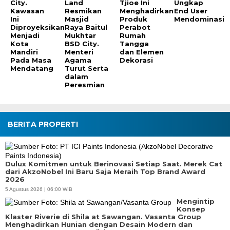
City.
Land
Tjioe Ini
Ungkap
Kawasan
Resmikan
Menghadirkan
End User
Ini
Masjid
Produk
Mendominasi
Diproyeksikan
Raya Baitul
Perabot
Menjadi
Mukhtar
Rumah
Kota
BSD City.
Tangga
Mandiri
Menteri
dan Elemen
Pada Masa
Agama
Dekorasi
Mendatang
Turut Serta
dalam
Peresmian
BERITA PROPERTI
Dulux Komitmen untuk Berinovasi Setiap Saat. Merek Cat
dari AkzoNobel Ini Baru Saja Meraih Top Brand Award
2026
5 Agustus 2026 | 06:00 WIB
Mengintip
Konsep
Klaster Riverie di Shila at Sawangan. Vasanta Group
Menghadirkan Hunian dengan Desain Modern dan