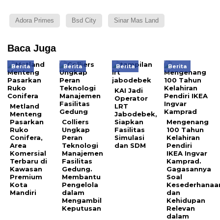
Adora Primes
Bsd City
Sinar Mas Land
Baca Juga
Berita
Berita
Berita
Berita
KAI Jadi
Operator
Metland
LRT
Menteng
Jabodebek,
Pasarkan
Colliers
Siapkan
Mengenang
Ruko
Ungkap
Fasilitas
100 Tahun
Conifera,
Peran
Simulasi
Kelahiran
Area
Teknologi
dan SDM
Pendiri
Komersial
Manajemen
IKEA Ingvar
Terbaru di
Fasilitas
Kamprad.
Kawasan
Gedung.
Gagasannya
Premium
Membantu
Soal
Kota
Pengelola
Kesederhanaa
Mandiri
dalam
dan
Mengambil
Kehidupan
Keputusan
Relevan
dalam