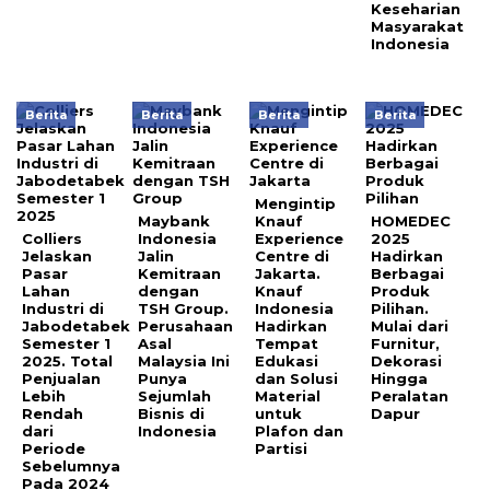
Keseharian
Masyarakat
Indonesia
Berita
Berita
Berita
Berita
Mengintip
Maybank
Knauf
HOMEDEC
Colliers
Indonesia
Experience
2025
Jelaskan
Jalin
Centre di
Hadirkan
Pasar
Kemitraan
Jakarta.
Berbagai
Lahan
dengan
Knauf
Produk
Industri di
TSH Group.
Indonesia
Pilihan.
Jabodetabek
Perusahaan
Hadirkan
Mulai dari
Semester 1
Asal
Tempat
Furnitur,
2025. Total
Malaysia Ini
Edukasi
Dekorasi
Penjualan
Punya
dan Solusi
Hingga
Lebih
Sejumlah
Material
Peralatan
Rendah
Bisnis di
untuk
Dapur
dari
Indonesia
Plafon dan
Periode
Partisi
Sebelumnya
Pada 2024