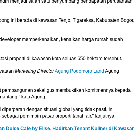
ndiri menjadi salah satu penyumbang pendapatan perusahaan
ong ini berada di kawasan Tenjo, Tigaraksa, Kabupaten Bogor
li developer memperkenalkan, kenaikan harga rumah sudah
asi properti di kawasan kota seluas 650 hektare tersebut.
nyataan
Marketing Director
Agung Podomoro Land
Agung
et pembangunan sekaligus membuktikan komitmennya kepada
enantang,” kata Agung.
iperparah dengan situasi global yang tidak pasti. Ini
bagai pemimpin pasar properti tanah air,” lanjutnya.
n Dulce Cafe by Elise. Hadirkan Tenant Kuliner di Kawasa