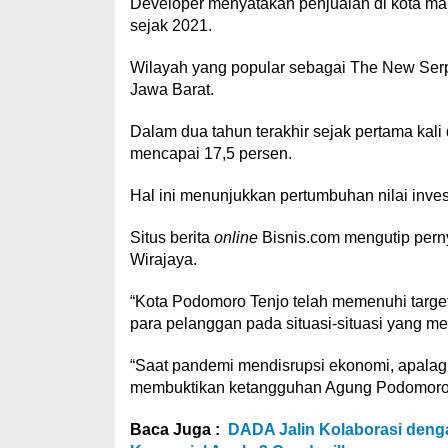
Developer menyatakan penjualan di kota ma
sejak 2021.
Wilayah yang popular sebagai The New Serp
Jawa Barat.
Dalam dua tahun terakhir sejak pertama ka
mencapai 17,5 persen.
Hal ini menunjukkan pertumbuhan nilai invest
Situs berita
online
Bisnis.com mengutip per
Wirajaya.
“Kota Podomoro Tenjo telah memenuhi targ
para pelanggan pada situasi-situasi yang m
“Saat pandemi mendisrupsi ekonomi, apalagi d
membuktikan ketangguhan Agung Podomoro se
Baca Juga :
DADA Jalin Kolaborasi denga