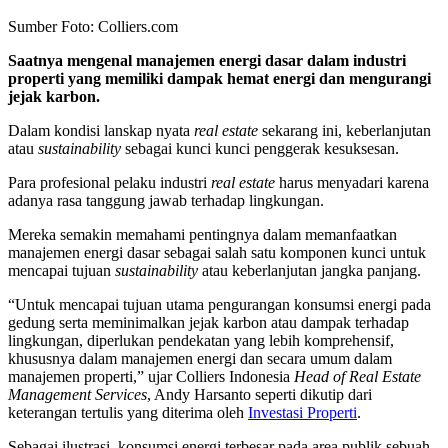
Sumber Foto: Colliers.com
Saatnya mengenal manajemen energi dasar dalam industri
properti yang memiliki dampak hemat energi dan mengurangi
jejak karbon.
Dalam kondisi lanskap nyata
real estate
sekarang ini, keberlanjutan
atau
sustainability
sebagai kunci kunci penggerak kesuksesan.
Para profesional pelaku industri
real estate
harus menyadari karena
adanya rasa tanggung jawab terhadap lingkungan.
Mereka semakin memahami pentingnya dalam memanfaatkan
manajemen energi dasar sebagai salah satu komponen kunci untuk
mencapai tujuan
sustainability
atau keberlanjutan jangka panjang.
“Untuk mencapai tujuan utama pengurangan konsumsi energi pada
gedung serta meminimalkan jejak karbon atau dampak terhadap
lingkungan, diperlukan pendekatan yang lebih komprehensif,
khususnya dalam manajemen energi dan secara umum dalam
manajemen properti,” ujar Colliers Indonesia
Head of Real Estate
Management Services
, Andy Harsanto seperti dikutip dari
keterangan tertulis yang diterima oleh
Investasi Properti
.
Sebagai ilustrasi, konsumsi energi terbesar pada area publik sebuah