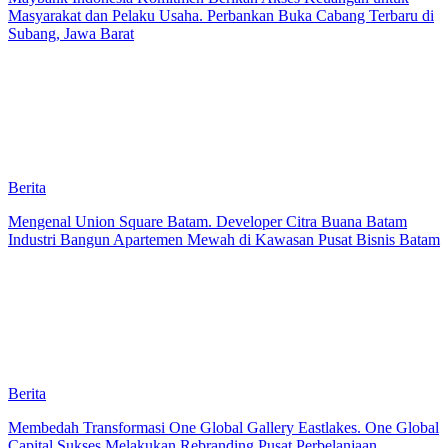
Masyarakat dan Pelaku Usaha. Perbankan Buka Cabang Terbaru di
Subang, Jawa Barat
Berita
Mengenal Union Square Batam. Developer Citra Buana Batam
Industri Bangun Apartemen Mewah di Kawasan Pusat Bisnis Batam
Berita
Membedah Transformasi One Global Gallery Eastlakes. One Global
Capital Sukses Melakukan Rebranding Pusat Perbelanjaan