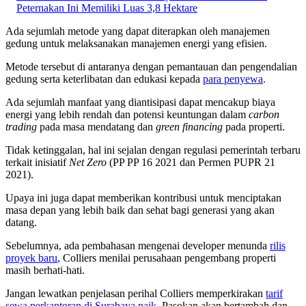
Peternakan Ini Memiliki Luas 3,8 Hektare
Ada sejumlah metode yang dapat diterapkan oleh manajemen
gedung untuk melaksanakan manajemen energi yang efisien.
Metode tersebut di antaranya dengan pemantauan dan pengendalian
gedung serta keterlibatan dan edukasi kepada
para penyewa
.
Ada sejumlah manfaat yang diantisipasi dapat mencakup biaya
energi yang lebih rendah dan potensi keuntungan dalam
carbon
trading
pada masa mendatang dan
green financing
pada properti.
Tidak ketinggalan, hal ini sejalan dengan regulasi pemerintah terbaru
terkait inisiatif
Net Zero
(PP PP 16 2021 dan Permen PUPR 21
2021).
Upaya ini juga dapat memberikan kontribusi untuk menciptakan
masa depan yang lebih baik dan sehat bagi generasi yang akan
datang.
Sebelumnya, ada pembahasan mengenai developer menunda
rilis
proyek baru
, Colliers menilai perusahaan pengembang properti
masih berhati-hati.
Jangan lewatkan penjelasan perihal Colliers memperkirakan
tarif
sewa perkantoran di Surabaya naik
. Pasokan akan bertambah dan