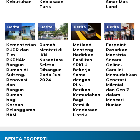
Kebutuhan
Kebiasaan
Sinar Mas
Turis
Land
Berita
Berita
Berita
Berita
Kementerian
Rumah
Metland
Farpoint
PUPR dan
Menteri di
Menteng
Pasarkan
Tim
IKN
Hadirkan
Maestria
PKPHAM
Nusantara
Fasilitas
Secara
Bangun
Selesai
SPKLU
Online.
Rumah di
Dibangun
Bekerja
Cara Ini
Sulteng.
Pada Juni
Sama
Memudahkan
Renovasi
2024
dengan
Generasi
dan
PLN.
Milenial
Bangun
Berikan
dan Gen Z
Rumah
Kemudahan
dalam
bagi
Bagi
Mencari
Korban
Pemilik
Hunian
Pelanggaran
Kendaraan
HAM
Listrik
BERITA PROPERTI