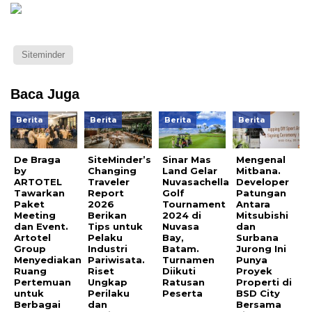
Siteminder
Baca Juga
Berita
Berita
Berita
Berita
De Braga
SiteMinder’s
Sinar Mas
Mengenal
by
Changing
Land Gelar
Mitbana.
ARTOTEL
Traveler
Nuvasachella
Developer
Tawarkan
Report
Golf
Patungan
Paket
2026
Tournament
Antara
Meeting
Berikan
2024 di
Mitsubishi
dan Event.
Tips untuk
Nuvasa
dan
Artotel
Pelaku
Bay,
Surbana
Group
Industri
Batam.
Jurong Ini
Menyediakan
Pariwisata.
Turnamen
Punya
Ruang
Riset
Diikuti
Proyek
Pertemuan
Ungkap
Ratusan
Properti di
untuk
Perilaku
Peserta
BSD City
Berbagai
dan
Bersama